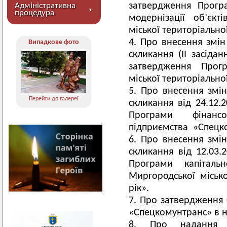
затвердження Програ
Адміністративна
процедура
модернізації об’єкт
міської територіально
Про внесення змін 
Випадкове фото
скликання (ІІ засіда
затвердження Прог
міської територіально
Про внесення змін
Перейти до галереї
скликання від 24.12
Програми фінанс
підприємства «Спецко
Про внесення змін
скликання від 12.03
Програми капіталь
Миргородської міськ
рік».
Про затвердження 
«Спецкомунтранс» в но
Про надання 