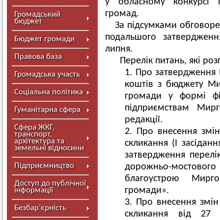
у обласному конкурсі п
громад.
Громадський
бюджет
За підсумками обговорен
подальшого затвердженн
Бюджет громади
липня.
Правова база
Перелік питань, які роз
Про затвердження 
Громадська участь
коштів з бюджету Мир
Соціальна політика
громади у формі фі
підприємствам Мирг
Гуманітарна сфера
редакції.
Сфера ЖКГ,
Про внесення змін
транспорт,
архітектура та
скликання (І засідан
земельні відносини
затвердження перелік
Підприємництво
дорожньо-мостово
благоустрою Миргор
Доступ до публічної
громади».
інформації
Про внесення змін 
Безбар’єрність
скликання від 2