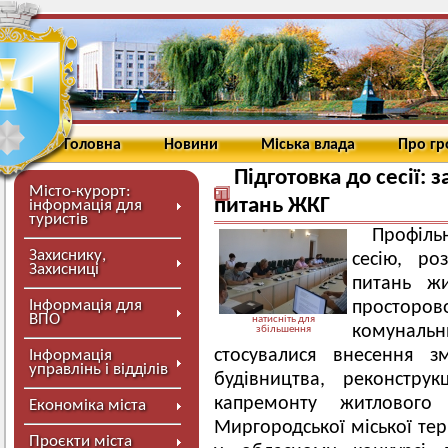
Головна
Новини
Міська влада
Про г
Підготовка до сесії: з
Місто-курорт:
питань ЖКГ
інформація для
туристів
Профіль
Захиснику,
сесію, ро
Захисниці
питань жи
Інформація для
просторов
ВПО
натисніть для
комунальни
збільшення
стосувалися внесення 
Інформація
управлінь і відділів
будівництва, реконструк
капремонту житлового 
Економіка міста
Миргородської міської тер
Проєкти міста