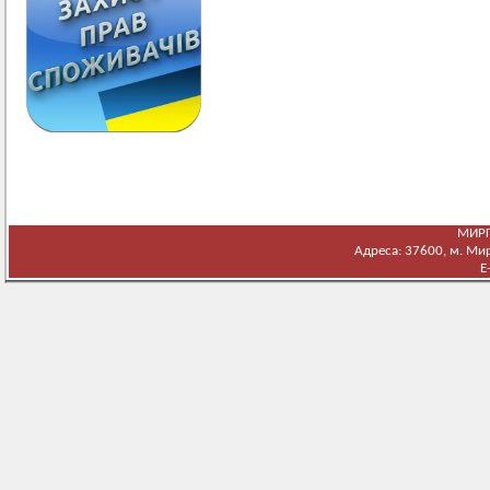
МИРГ
Адреса: 37600, м. Мирг
E