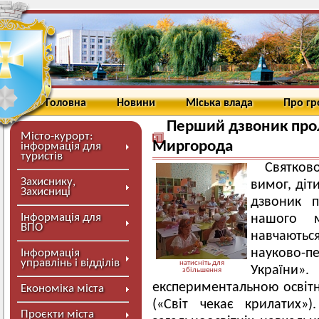
Головна
Новини
Міська влада
Про г
Перший дзвоник про
Місто-курорт:
Миргорода
інформація для
туристів
Святков
Захиснику,
вимог, діт
Захисниці
дзвоник п
Інформація для
нашого м
ВПО
навчаютьс
науково-п
Інформація
управлінь і відділів
натисніть для
України»
збільшення
експериментальною освіт
Економіка міста
(«Світ чекає крилати
Проєкти міста