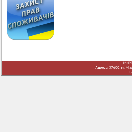
МИРГ
Адреса: 37600, м. Мирг
E