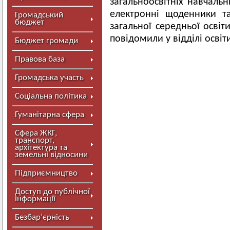
загальноосвітніх навчаль
електронні щоденники т
Громадський
бюджет
загальної середньої освіт
повідомили у відділі освіт
Бюджет громади
Правова база
Громадська участь
Соціальна політика
Гуманітарна сфера
Сфера ЖКГ,
транспорт,
архітектура та
земельні відносини
Підприємництво
Доступ до публічної
інформації
Безбар’єрність