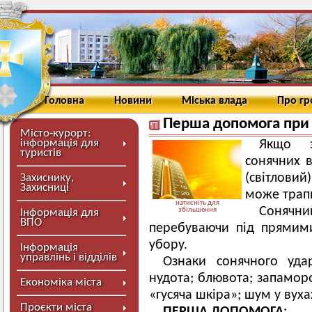
Головна
Новини
Міська влада
Про г
Перша допомога при 
Місто-курорт:
інформація для
Якщо з
туристів
сонячних 
(світлови
Захиснику,
Захисниці
може трапи
натисніть для
Соняч
збільшення
Інформація для
ВПО
перебуваючи під прямим
убору.
Інформація
управлінь і відділів
Ознаки сонячного уда
нудота; блювота; запаморо
Економіка міста
«гусяча шкіра»; шум у вуха
Проєкти міста