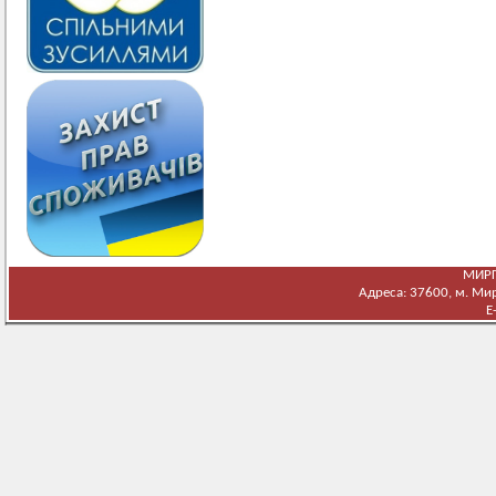
МИРГ
Адреса: 37600, м. Мирг
E