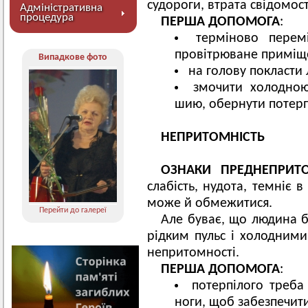
судороги, втрата свідомост
Адміністративна
процедура
ПЕРША ДОПОМОГА
:
терміново перем
провітрюване приміщ
Випадкове фото
на голову покласти 
змочити холодною
шию, обернути потер
НЕПРИТОМНІСТЬ
ОЗНАКИ ПРЕДНЕПРИТ
слабість, нудота, темніє 
може й обмежитися.
Перейти до галереї
Але буває, що людина бл
рідким пульс і холодними
непритомності.
ПЕРША ДОПОМОГА
:
потерпілого треба
ноги, щоб забезпечит