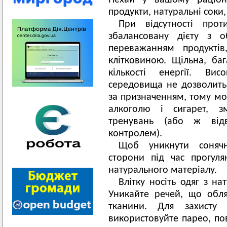
Нехай у вашому раціоні
продукти, натуральні соки
При відсутності прот
збалансовану дієту з о
переважанням продуктів
клітковиною. Щільна, ба
кількості енергії. Ви
середовища не дозволить
за призначенням, тому мо
алкоголю і сигарет, зм
тренувань (або ж відв
контролем).
Щоб уникнути сонячн
сторони під час прогуля
натурального матеріалу.
Влітку носіть одяг з на
Уникайте речей, що обля
тканини. Для захисту
використовуйте парео, по