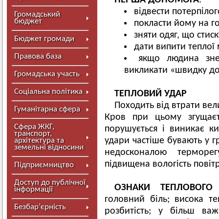
ПЕРША ДОПОМОГА
:
відвести потерпілого
Громадський
бюджет
покласти йому на г
зняти одяг, що стиск
Бюджет громади
дати випити теплої
Правова база
якщо людина зне
викликати «швидку д
Громадська участь
Соціальна політика
ТЕПЛОВИЙ УДАР
Походить від втрати вели
Гуманітарна сфера
Кров при цьому згущаєт
Сфера ЖКГ,
порушується і виникає ки
транспорт,
удари частіше бувають у г
архітектура та
земельні відносини
недосконалою терморе
підвищена вологість повітр
Підприємництво
Доступ до публічної
ОЗНАКИ ТЕПЛОВОГО
інформації
головний біль; висока те
Безбар’єрність
розбитість; у більш ва