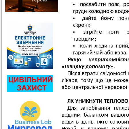
послабити пояс, р
груди холодною водо
дайте йому поню
скроні;
зігрійте ноги г
твердим;
коли людина прий
гарячий чай або кава.
Якщо непритомніст
«швидку допомогу».
Після втрати свідомості
лікаря, тому що це може
або центральної нервової 
ЯК УНИКНУТИ ТЕПЛОВО
Для запобігання тепло
водним балансом вашого
води в день, їжте соковит