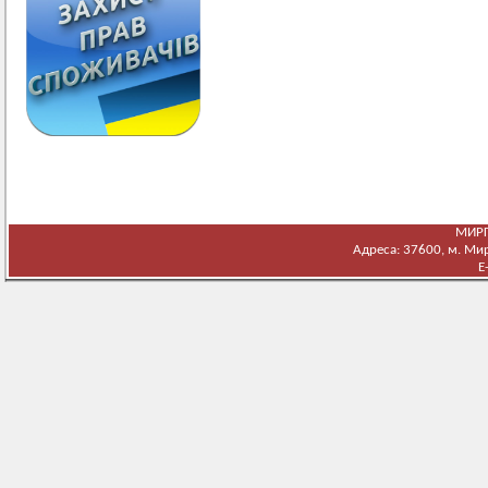
МИРГ
Адреса: 37600, м. Мирг
E