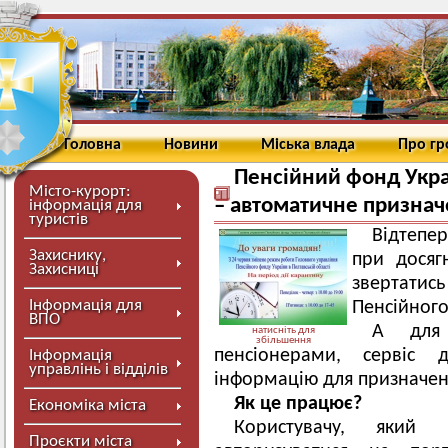
Головна
Новини
Міська влада
Про г
Пенсійний фонд Укра
Місто-курорт:
– автоматичне признач
інформація для
туристів
Відтепе
Захиснику,
при досяг
Захисниці
звертатис
Інформація для
Пенсійного
ВПО
А для 
натисніть для
збільшення
пенсіонерами, сервіс 
Інформація
управлінь і відділів
інформацію для призначенн
Як це працює?
Економіка міста
Користувачу, який
Проєкти міста