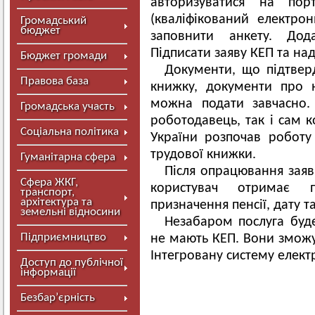
авторизуватися на по
(кваліфікований електрон
Громадський
бюджет
заповнити анкету. Дода
Підписати заяву КЕП та над
Бюджет громади
Документи, що підтверд
Правова база
книжку, документи про н
можна подати завчасно.
Громадська участь
роботодавець, так і сам к
Соціальна політика
України розпочав робот
трудової книжки.
Гуманітарна сфера
Після опрацювання заяв
Сфера ЖКГ,
користувач отримає 
транспорт,
архітектура та
призначення пенсії, дату т
земельні відносини
Незабаром послуга буде
Підприємництво
не мають КЕП. Вони зможу
Інтегровану систему електро
Доступ до публічної
інформації
Безбар’єрність