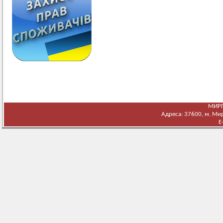
МИРГ
Адреса: 37600, м. Мирг
E