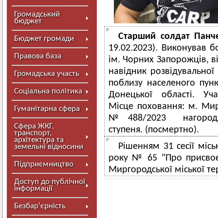
Громадський
бюджет
Старший солдат Панч
Бюджет громади
19.02.2023). Виконував б
Правова база
ім. Чорних Запорожців, ві
навідник розвідувальної
Громадська участь
поблизу населеного пун
Соціальна політика
Донецької області. Уча
Місце поховання: м. Ми
Гуманітарна сфера
№ 488/2023 нагородже
Сфера ЖКГ,
ступеня. (посмертно).
транспорт,
архітектура та
Рішенням 31 сесії місь
земельні відносини
року № 65 "Про присвоє
Підприємництво
Миргородської міської т
Доступ до публічної
інформації
Безбар’єрність