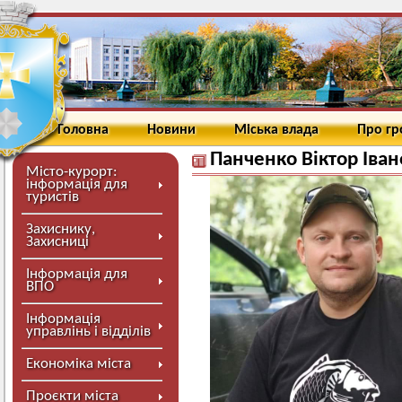
Головна
Новини
Міська влада
Про г
Панченко Віктор Іва
Місто-курорт:
інформація для
туристів
Захиснику,
Захисниці
Інформація для
ВПО
Інформація
управлінь і відділів
Економіка міста
Проєкти міста