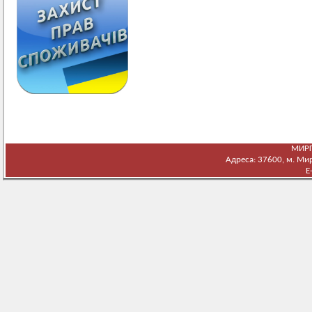
МИРГ
Адреса: 37600, м. Мирг
E