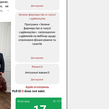
юдини,
Докладніше
е, не
ю», -
Зелене фермерство в галузі
садівництва
Програма «Зелене
фермерство в галузі
садівництва»: запрошуємо
садівників на вебінар щодо
отримання фінансування та
грантів
Докладніше
Вакансії
Актуальні вакансії
Докладніше
Архів оголошень
Poll ID
0
does not exist.