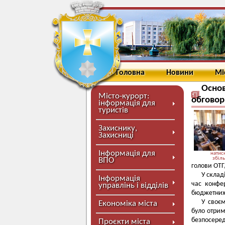
Головна
Новини
Мі
Основ
Місто-курорт:
обговор
інформація для
туристів
Захиснику,
Захисниці
Інформація для
натисн
збіл
ВПО
голови ОТГ
У склад
Інформація
час конфе
управлінь і відділів
бюджетних 
У своєм
Економіка міста
було отрим
безпосеред
Проєкти міста