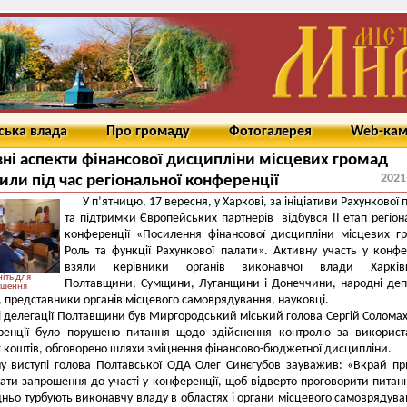
ська влада
Про громаду
Фотогалерея
Web-ка
ні аспекти фінансової дисципліни місцевих громад
2021
или під час регіональної конференції
У п’ятницю, 17 вересня, у Харкові, за ініціативи Рахункової 
та підтримки Європейських партнерів відбувся II етап регіон
конференції «Посилення фінансової дисципліни місцевих г
Роль та функції Рахункової палати». Активну участь у конфе
взяли керівники органів виконавчої влади Харків
іть для
Полтавщини, Сумщини, Луганщини і Донеччини, народні деп
ьшення
, представники органів місцевого самоврядування, науковці.
і делегації Полтавщини був Миргородський міський голова Сергій Соломах
ренції було порушено питання щодо здійснення контролю за викорис
коштів, обговорено шляхи зміцнення фінансово-бюджетної дисципліни.
у виступі голова Полтавської ОДА Олег Синєгубов зауважив: «Вкрай п
ати запрошення до участі у конференції, щоб відверто проговорити питанн
ньо турбують виконавчу владу в областях і органи місцевого самоврядува