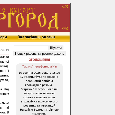
мери
Зал засідань онлайн
-09-19
палати
ОГОЛОШЕННЯ
альної
ромад.
“Гаряча” телефонна лінія
ренції
10 серпня 2026 року з 16 до
щини,
17 години буде проведено
утати,
особистий прийом
громадян в режимі
“гарячої” телефонної лінії
а. Під
заступником міського
танням
голови - начальником
управління економічного
риємно
розвитку та інвестицій
я, які
Наталією Володимирівною
ння. В
Молочко.