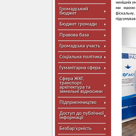
нинішніх у
ми маємо 
Громадський
бюджет
фіскальну
підсумував
Бюджет громади
Правова база
Громадська участь
Соціальна політика
Гуманітарна сфера
Сфера ЖКГ,
транспорт,
архітектура та
земельні відносини
Підприємництво
Доступ до публічної
інформації
Безбар’єрність