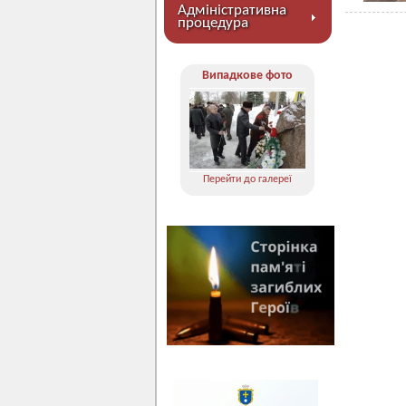
Адміністративна
процедура
Випадкове фото
Перейти до галереї