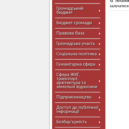
та питанн
залучатися
Громадський
бюджет
Бюджет громади
Правова база
Громадська участь
Соціальна політика
Гуманітарна сфера
Сфера ЖКГ,
транспорт,
архітектура та
земельні відносини
Підприємництво
Доступ до публічної
інформації
Безбар’єрність