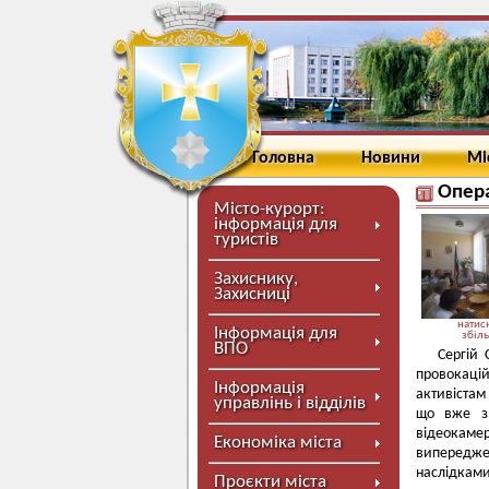
Головна
Новини
Мі
Опера
Місто-курорт:
інформація для
туристів
Захиснику,
Захисниці
натисн
Інформація для
збіл
ВПО
Сергій 
провокацій
Інформація
активістам
управлінь і відділів
що вже з 
відеокаме
Економіка міста
випередже
наслідками
Проєкти міста