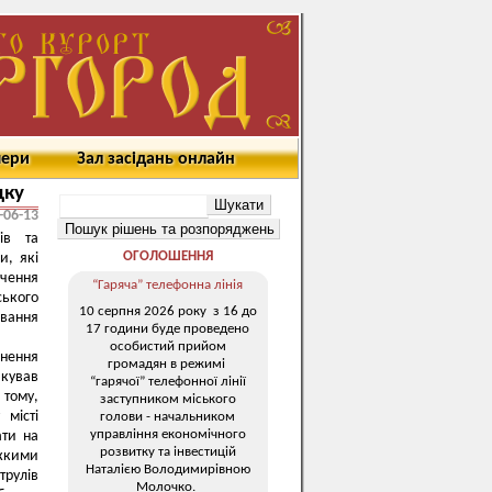
мери
Зал засідань онлайн
дку
-06-13
ів та
ОГОЛОШЕННЯ
и, які
чення
“Гаряча” телефонна лінія
ського
10 серпня 2026 року з 16 до
вання
17 години буде проведено
особистий прийом
инення
громадян в режимі
якував
“гарячої” телефонної лінії
 тому,
заступником міського
місті
голови - начальником
управління економічного
ати на
розвитку та інвестицій
жкими
Наталією Володимирівною
трулів
Молочко.