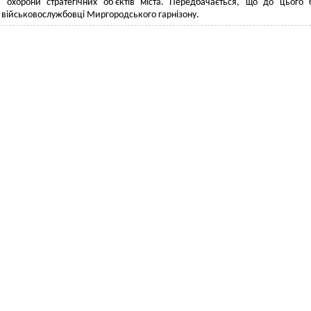
я охорони стратегічних об'єктів міста. Передбачається, що до цього 
 військовослужбовці Миргородського гарнізону.