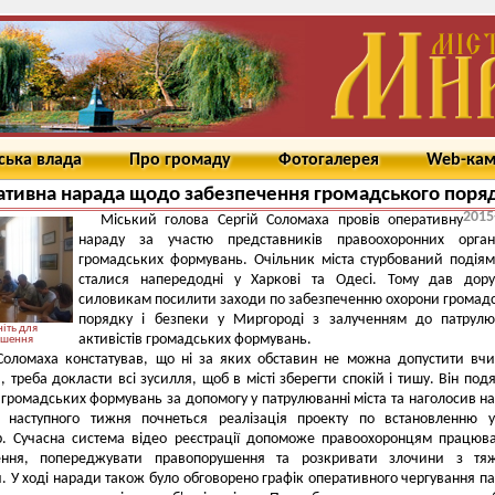
ська влада
Про громаду
Фотогалерея
Web-ка
тивна нарада щодо забезпечення громадського поря
2015
Міський голова Сергій Соломаха провів оперативну
нараду за участю представників правоохоронних орган
громадських формувань. Очільник міста стурбований подіям
сталися напередодні у Харкові та Одесі. Тому дав дору
силовикам посилити заходи по забезпеченню охорони громад
порядку і безпеки у Миргороді з залученням до патрулю
іть для
активістів громадських формувань.
ьшення
Соломаха констатував, що ні за яких обставин не можна допустити вч
, треба докласти всі зусилля, щоб в місті зберегти спокій і тишу. Він под
 громадських формувань за допомогу у патрулюванні міста та наголосив на
наступного тижня почнеться реалізація проекту по встановленню у 
р. Сучасна система відео реєстрації допоможе правоохоронцям працюв
ння, попереджувати правопорушення та розкривати злочини з тя
. У ході наради також було обговорено графік оперативного чергування па