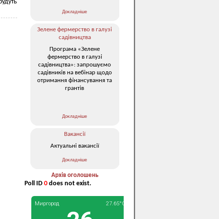
будуть
Докладніше
Зелене фермерство в галузі
садівництва
Програма «Зелене
фермерство в галузі
садівництва»: запрошуємо
садівників на вебінар щодо
отримання фінансування та
грантів
Докладніше
Вакансії
Актуальні вакансії
Докладніше
Архів оголошень
Poll ID
0
does not exist.