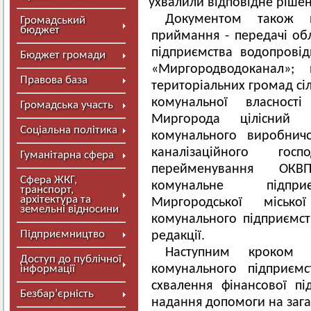
ухвалили відповідне рішен
Документом також п
Громадський
бюджет
приймання - передачі об
підприємства водопровід
Бюджет громади
«Миргородводоканал»; 
Правова база
територіальних громад сіл
комунальної власності
Громадська участь
Миргорода цілісний 
Соціальна політика
комунального виробнич
каналізаційного госп
Гуманітарна сфера
перейменування ОКВ
Сфера ЖКГ,
комунальне підприє
транспорт,
архітектура та
Миргородської місько
земельні відносини
комунального підприємс
Підприємництво
редакції.
Наступним кроком 
Доступ до публічної
комунального підприєм
інформації
схвалення фінансової п
Безбар’єрність
надання допомоги на зага