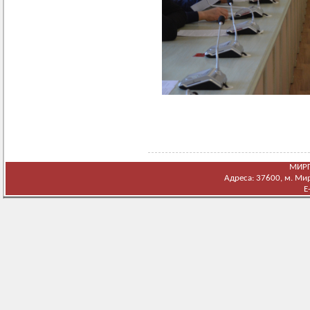
МИРГ
Адреса: 37600, м. Мирг
E