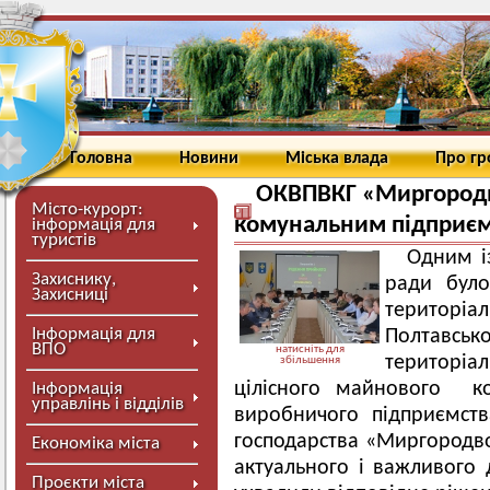
Головна
Новини
Міська влада
Про г
ОКВПВКГ «Миргородв
Місто-курорт:
комунальним підприє
інформація для
туристів
Одним із
Захиснику,
ради було
Захисниці
територі
Інформація для
Полтавсько
ВПО
натисніть для
територі
збільшення
цілісного майнового ко
Інформація
управлінь і відділів
виробничого підприємств
господарства «Миргородво
Економіка міста
актуального і важливого 
Проєкти міста