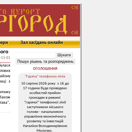
мери
Зал засідань онлайн
вого
-11-01
булася
ОГОЛОШЕННЯ
тлових
айону
“Гаряча” телефонна лінія
раці з
10 серпня 2026 року з 16 до
17 години буде проведено
онтажу
особистий прийом
 Також
громадян в режимі
“гарячої” телефонної лінії
тава",
заступником міського
голови - начальником
управління економічного
розвитку та інвестицій
Наталією Володимирівною
Молочко.