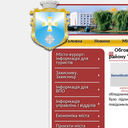
Головна
Новини
Мі
Обгов
Місто-курорт:
району 
інформація для
туристів
Захиснику,
Захисниці
Інформація для
натисн
ВПО
збіл
обладнання
було підпи
Інформація
повідомили
управлінь і відділів
Економіка міста
Проєкти міста