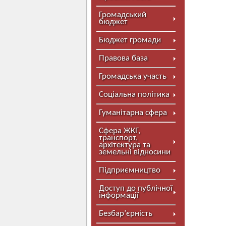
Громадський
бюджет
Бюджет громади
Правова база
Громадська участь
Соціальна політика
Гуманітарна сфера
Сфера ЖКГ,
транспорт,
архітектура та
земельні відносини
Підприємництво
Доступ до публічної
інформації
Безбар’єрність