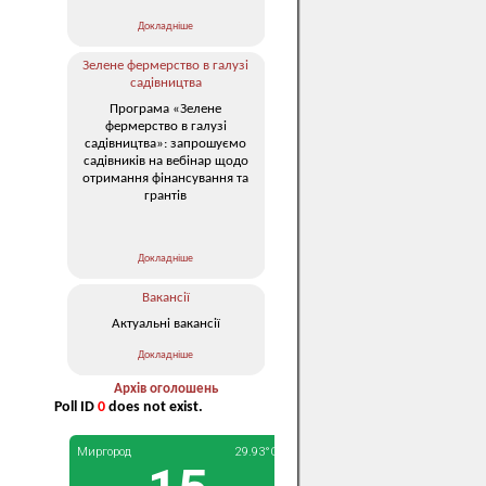
Докладніше
Зелене фермерство в галузі
садівництва
Програма «Зелене
фермерство в галузі
садівництва»: запрошуємо
садівників на вебінар щодо
отримання фінансування та
грантів
Докладніше
Вакансії
Актуальні вакансії
Докладніше
Архів оголошень
Poll ID
0
does not exist.