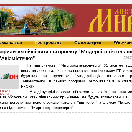
ська влада
Про громаду
Фотогалерея
Web-ка
орили технічні питання проекту "Модернізація тепло
2017
"Авіамістечко"
На підприємстві "Миргородтеплоенерго" 31 жовтня від
передтендерна зустріч щодо проектування і монтажу ІТП у жи
будинках за проектом "Модернізація теплового р
"Авіамістечко" в рамках програми DemoUkrainaDH у співп
НЕФКО.
іть для
У ході зустрічі сторони обговорили технічні питання м
ьшення
 та обстежили стан підвальних приміщень, де будуть встановлені ІТП.
сано договір про реконструкцію котельні "під ключ" з фірмою "Еско-Л
 на підприємстві "Миргородтеплоенерго".