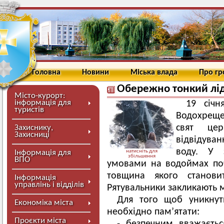
Головна
Новини
Міська влада
Про г
Обережно тонкий лід
Місто-курорт:
інформація для
19 січн
туристів
Водохреще
свят цер
Захиснику,
Захисниці
відвідува
воду. У 
Інформація для
натисніть для
збільшення
ВПО
умовами на водоймах по
товщина якого станов
Інформація
управлінь і відділів
Рятувальники закликають м
Для того щоб уникнут
Економіка міста
необхідно пам’ятати:
Проєкти міста