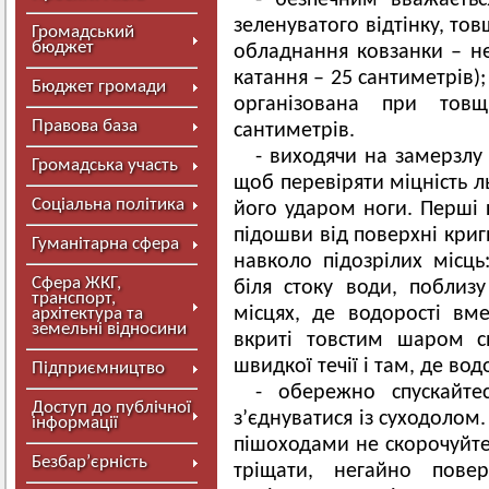
- безпечним вважаєтьс
зеленуватого відтінку, то
Громадський
бюджет
обладнання ковзанки – н
катання – 25 сантиметрів)
Бюджет громади
організована при то
Правова база
сантиметрів.
- виходячи на замерзлу 
Громадська участь
щоб перевіряти міцність л
Соціальна політика
його ударом ноги. Перші 
підошви від поверхні криг
Гуманітарна сфера
навколо підозрілих місц
Сфера ЖКГ,
біля стоку води, поблизу
транспорт,
місцях, де водорості вм
архітектура та
земельні відносини
вкриті товстим шаром с
швидкої течії і там, де во
Підприємництво
- обережно спускайте
Доступ до публічної
з’єднуватися із суходолом
інформації
пішоходами не скорочуйте
Безбар’єрність
тріщати, негайно повер