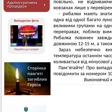
повільно, не відриваюч
Адміністративна
процедура
ковзанах лише у перевірен
- рибалки мають знат
одна від одної багато лун
Випадкове фото
великими групами на одн
переправах, поблизу вим
Рибалка повинен завжд
довжиною 12-15 м, а також
Зараз небезпечно ви
Перейти до галереї
температура останнім час
коливається від мінусової 
Пам’ятайте! Про випадо
повідомити за номером 10
Виконавчий 