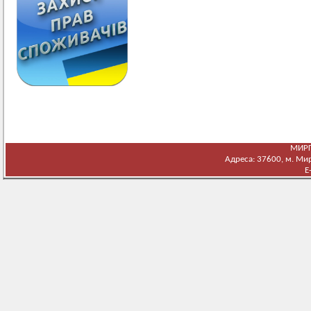
МИРГ
Адреса: 37600, м. Мирг
E