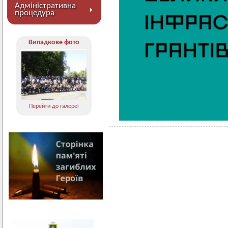
Адміністративна
процедура
Випадкове фото
Перейти до галереї