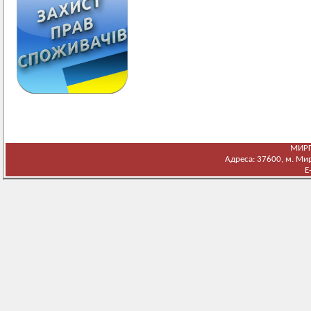
МИРГ
Адреса: 37600, м. Мирг
E