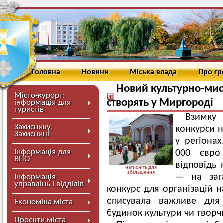
Головна
Новини
Міська влада
Про г
Новий культурно-мис
Місто-курорт:
створять у Миргороді
інформація для
туристів
Взимку
Захиснику,
конкурси н
Захисниці
у регіона
Інформація для
000 євро 
ВПО
відповідь 
натисніть для
збільшення
— на зага
Інформація
управлінь і відділів
конкурс для організацій н
описувала важливе для 
Економіка міста
будинок культури чи творч
Проєкти міста