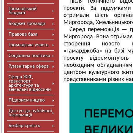
Після технічного ві
проєкти. За підсумками
Громадський
бюджет
отримали шість організ
Миргорода, Хмельницького
Бюджет громади
Серед переможців — гр
Правова база
Миргорода. Вона отримає 
створення нового ку
Громадська участь
«Гамарджоба» на базі м
Соціальна політика
проєкту відремонтують 
необхідним обладнанням
Гуманітарна сфера
центром культурного жит
Сфера ЖКГ,
представниками різних нац
транспорт,
архітектура та
земельні відносини
Підприємництво
Доступ до публічної
інформації
Безбар’єрність