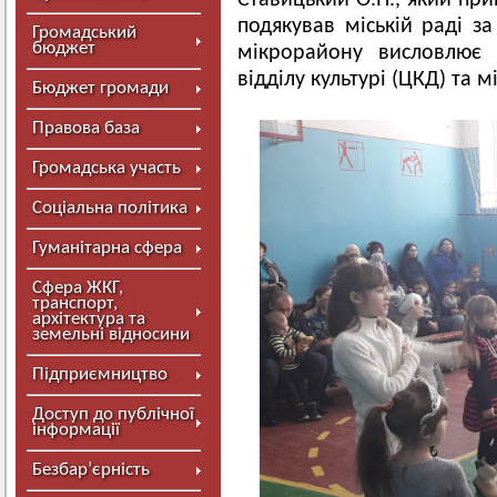
Ставицький О.П., який прив
подякував міській раді за
Громадський
бюджет
мікрорайону висловлює 
відділу культурі (ЦКД) та м
Бюджет громади
Правова база
Громадська участь
Соціальна політика
Гуманітарна сфера
Сфера ЖКГ,
транспорт,
архітектура та
земельні відносини
Підприємництво
Доступ до публічної
інформації
Безбар’єрність