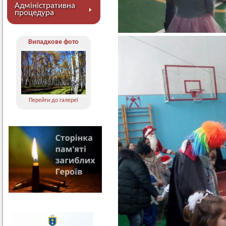
Адміністративна
процедура
Випадкове фото
Перейти до галереї