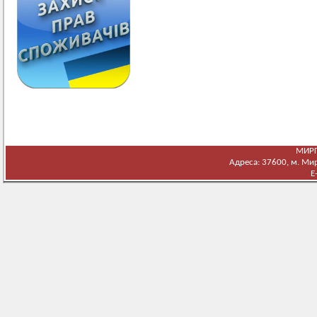
МИРГ
Адреса: 37600, м. Мирг
E