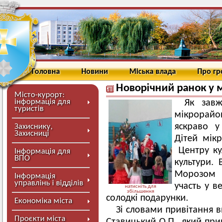
Головна
Новини
Міська влада
Про г
Новорічний ранок у м
Місто-курорт:
інформація для
Як завж
туристів
мікрорайо
яскраво у
Захиснику,
Захисниці
Дітей мік
Центру кул
Інформація для
ВПО
культури.
Морозом 
Інформація
управлінь і відділів
участь у в
натисніть для
збільшення
солодкі подарунки.
Економіка міста
Зі словами привітання в
Проєкти міста