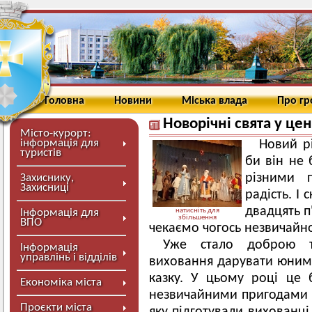
Головна
Новини
Міська влада
Про г
Новорічні свята у це
Місто-курорт:
інформація для
Новий рі
туристів
би він не 
різними 
Захиснику,
Захисниці
радість. І 
двадцять п'
Інформація для
натисніть для
збільшення
ВПО
чекаємо чогось незвичайно
Уже стало доброю т
Інформація
управлінь і відділів
виховання дарувати юним
казку. У цьому році це 
Економіка міста
незвичайними пригодами к
Проєкти міста