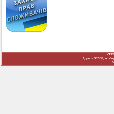
МИРГ
Адреса: 37600, м. Мирг
E