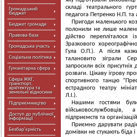
яку підготували вихованці
складі театрального гур
Громадський
бюджет
педагога Петренко Н.П. т
Пригоди маленького коз
Бюджет громади
полонили не лише маленьк
Правова база
дійство перепліталося 
Зразкового хореографічн
Громадська участь
Гула О.П.). А після каз
Соціальна політика
талановито зіграли Се
запросили всіх присутніх 
Гуманітарна сфера
розваги. Цікаву ігрову п
Сфера ЖКГ,
спортивного танцю "Прес
транспорт,
естрадного театру мініа
архітектура та
земельні відносини
Л.І.).
Нашими гостями були 
Підприємництво
військовослужбовців,
Доступ до публічної
підприємств та організацій
інформації
Приємно дарувати радіс
Безбар’єрність
домівки не стукають біда і