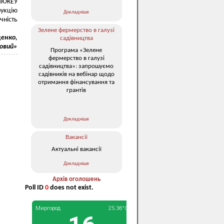
МКЖЕУ
рукцію
Докладніше
чність
Зелене фермерство в галузі
енко,
садівництва
ловий»
Програма «Зелене
фермерство в галузі
садівництва»: запрошуємо
садівників на вебінар щодо
отримання фінансування та
грантів
Докладніше
Вакансії
Актуальні вакансії
Докладніше
Архів оголошень
Poll ID
0
does not exist.