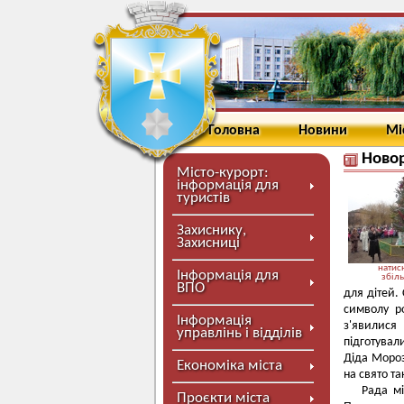
Головна
Новини
Мі
Новор
Місто-курорт:
інформація для
туристів
Захиснику,
Захисниці
натисн
Інформація для
збіл
ВПО
для дітей.
символу р
Інформація
з'явилися
управлінь і відділів
підготувал
Діда Мороз
Економіка міста
на свято т
Рада м
Проєкти міста