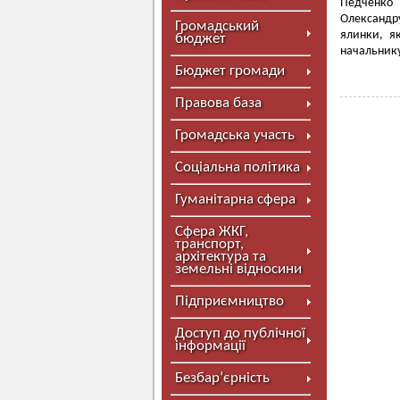
Педченко 
Олександр
Громадський
ялинки, я
бюджет
начальнику
Бюджет громади
Правова база
Громадська участь
Соціальна політика
Гуманітарна сфера
Сфера ЖКГ,
транспорт,
архітектура та
земельні відносини
Підприємництво
Доступ до публічної
інформації
Безбар’єрність