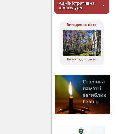
Адміністративна
процедура
Випадкове фото
Перейти до галереї