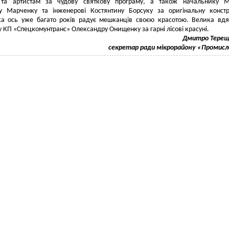
та артистам за чудову святкову програму, а також начальнику 
у Марченку та інженерові Костянтину Борсуку за оригінальну конст
ка ось уже багато років радує мешканців своєю красотою. Велика вдя
 КП «Спецкомунтранс» Олександру Онищенку за гарні лісові красуні.
Дмитро Терещ
секретар ради мікрорайону «Промис