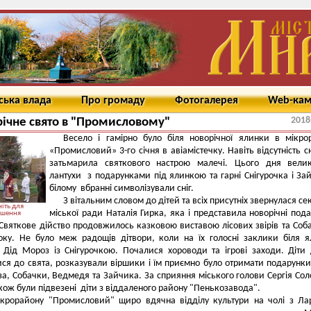
ська влада
Про громаду
Фотогалерея
Web-ка
2018
ічне свято в "Промисловому"
Весело і гамірно було біля новорічної ялинки в мікро
«Промисловий» 3-го січня в авіамістечку. Навіть відсутність сн
затьмарила святкового настрою малечі. Цього дня велик
лантухи з подарунками під ялинкою та гарні Снігурочка і За
білому вбранні символізували сніг.
З вітальним словом до дітей та всіх присутніх звернулася се
іть для
міської ради Наталія Гирка, яка і представила новорічні под
ьшення
 Святкове дійство продовжилось казковою виставою лісових звірів та Соб
оку. Не було меж радощів дітвори, коли на їх голосні заклики біля 
 Дід Мороз із Снігурочкою. Почалися хороводи та ігрові заходи. Діти
ися до свята, розказували віршики і їм приємно було отримати подарунки
а, Собачки, Ведмедя та Зайчика. За сприяння міського голови Сергія Со
акож були підвезені діти з віддаленого району "Пенькозавода".
ікрорайону "Промисловий" щиро вдячна відділу культури на чолі з Л