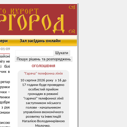
мери
Зал засідань онлайн
-01-09
районі
ігу не
ОГОЛОШЕННЯ
і білі
йчик в
“Гаряча” телефонна лінія
10 серпня 2026 року з 16 до
кретар
17 години буде проведено
арунки
особистий прийом
ачки –
громадян в режимі
ялинки
“гарячої” телефонної лінії
 добре
заступником міського
 з рук
голови - начальником
управління економічного
ломахи
розвитку та інвестицій
Наталією Володимирівною
арисою
Молочко.