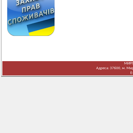
МИРГ
Адреса: 37600, м. Мирг
E