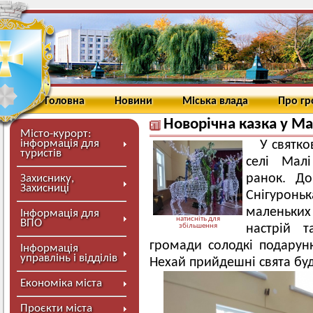
Головна
Новини
Міська влада
Про г
Новорічна казка у М
Місто-курорт:
інформація для
У святко
туристів
селі Малі
ранок. До
Захиснику,
Захисниці
Снігуронь
маленьких 
Інформація для
натисніть для
ВПО
збільшення
настрій 
громади солодкі подарунк
Інформація
управлінь і відділів
Нехай прийдешні свята бу
Економіка міста
Проєкти міста