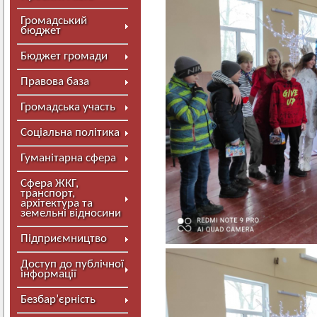
Громадський
бюджет
Бюджет громади
Правова база
Громадська участь
Соціальна політика
Гуманітарна сфера
Сфера ЖКГ,
транспорт,
архітектура та
земельні відносини
Підприємництво
Доступ до публічної
інформації
Безбар’єрність