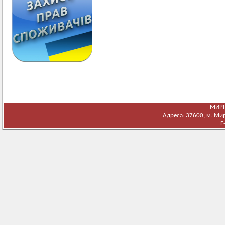
МИРГ
Адреса: 37600, м. Мирг
E