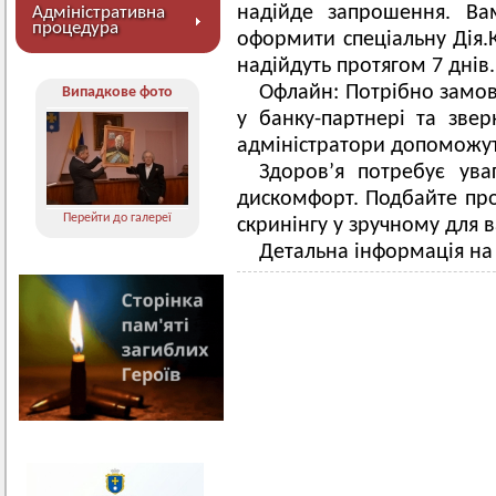
надійде запрошення. Ва
Адміністративна
процедура
оформити спеціальну Дія.К
надійдуть протягом 7 днів.
Офлайн: Потрібно замов
Випадкове фото
у банку-партнері та зве
адміністратори допоможут
Здоров’я потребує ува
дискомфорт. Подбайте про
Перейти до галереї
скринінгу у зручному для в
Детальна інформація на 