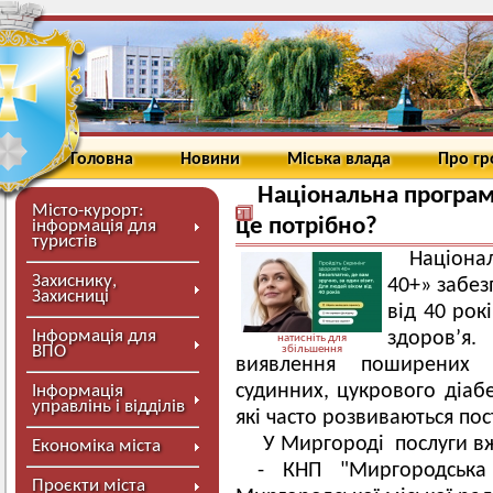
Головна
Новини
Міська влада
Про г
Національна програма
Місто-курорт:
це потрібно?
інформація для
туристів
Націона
Захиснику,
40+» забез
Захисниці
від 40 рок
Інформація для
здоров’
натисніть для
ВПО
збільшення
виявлення поширених 
судинних, цукрового діабе
Інформація
управлінь і відділів
які часто розвиваються по
У Миргороді послуги в
Економіка міста
- КНП "Миргородська 
Проєкти міста