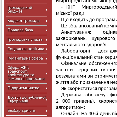
Миргородської міської ра
- КНП "Миргородськи
Громадський
бюджет
міської ради
Що входить до програм
Бюджет громади
Це збалансований компл
Правова база
Анкетування: оцін
захворювань, цукровог
Громадська участь
ментального здоров’я.
Соціальна політика
Лабораторні дослід
функціональний стан серця,
Гуманітарна сфера
Фізикальне обстеження:
Сфера ЖКГ,
частоти серцевих скоро
транспорт,
архітектура та
результатами ви отримуєт
земельні відносини
життя або призначення нео
Підприємництво
Як скористатися програ
Держава забезпечує фіна
Доступ до публічної
2 000 гривень), скорис
інформації
алгоритмом:
Безбар’єрність
Онлайн: На 30-й день пі