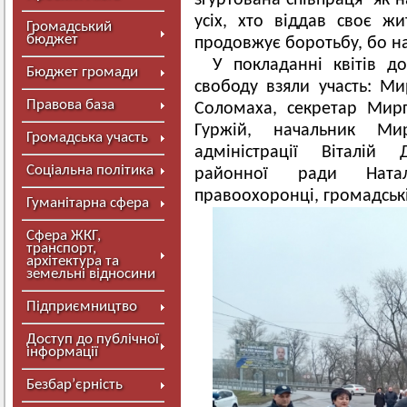
згуртована співпраця як н
усіх, хто віддав своє жи
Громадський
бюджет
продовжує боротьбу, бо н
У покладанні квітів 
Бюджет громади
свободу взяли участь: Ми
Правова база
Соломаха, секретар Мирг
Гуржій, начальник Мир
Громадська участь
адміністрації Віталій 
Соціальна політика
районної ради Наталі
правоохоронці, громадські
Гуманітарна сфера
Сфера ЖКГ,
транспорт,
архітектура та
земельні відносини
Підприємництво
Доступ до публічної
інформації
Безбар’єрність