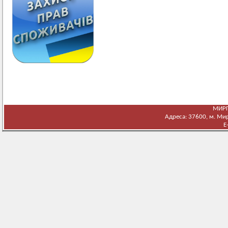
МИРГ
Адреса: 37600, м. Мирг
E