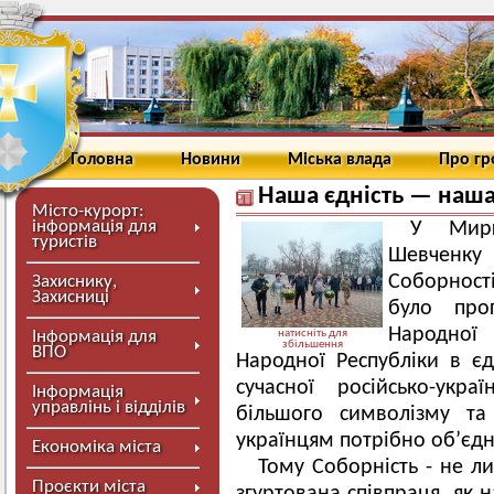
Головна
Новини
Міська влада
Про г
Наша єдність — наша
Місто-курорт:
інформація для
У Мирг
туристів
Шевченку
Соборності
Захиснику,
Захисниці
було про
Народної 
Інформація для
натисніть для
збільшення
ВПО
Народної Республіки в є
сучасної російсько-укра
Інформація
управлінь і відділів
більшого символізму та
українцям потрібно обʼєд
Економіка міста
Тому Соборність - не ли
Проєкти міста