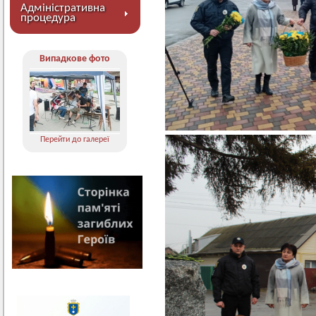
Адміністративна
процедура
Випадкове фото
Перейти до галереї