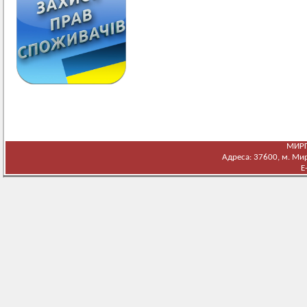
МИРГ
Адреса: 37600, м. Мирг
E