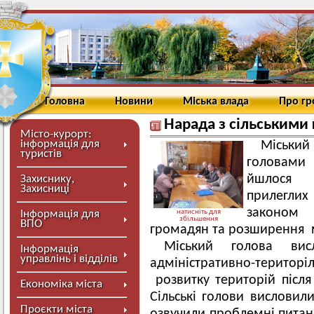
Головна
Новини
Міська влада
Про г
Нарада з сільськими
Місто-курорт:
інформація для
Міський 
туристів
головами 
йшлося 
Захиснику,
Захисниці
прилеглих 
законом
Інформація для
натисніть для
збільшення
ВПО
громадян та розширення
Міський голова ви
Інформація
управлінь і відділів
адміністративно-терит
розвитку територій після
Економіка міста
Сільські голови висловил
Проєкти міста