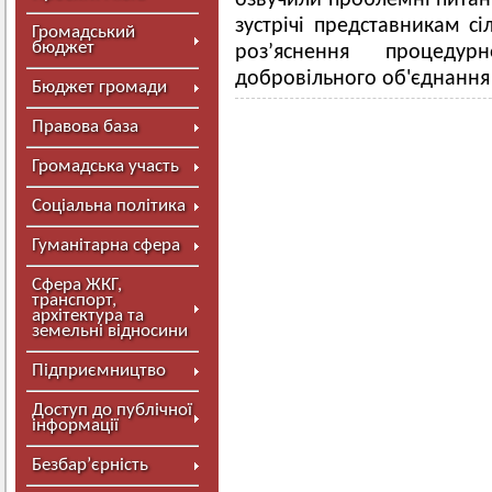
озвучили проблемні питанн
зустрічі представникам с
Громадський
бюджет
роз’яснення процеду
добровільного об'єднання
Бюджет громади
Правова база
Громадська участь
Соціальна політика
Гуманітарна сфера
Сфера ЖКГ,
транспорт,
архітектура та
земельні відносини
Підприємництво
Доступ до публічної
інформації
Безбар’єрність