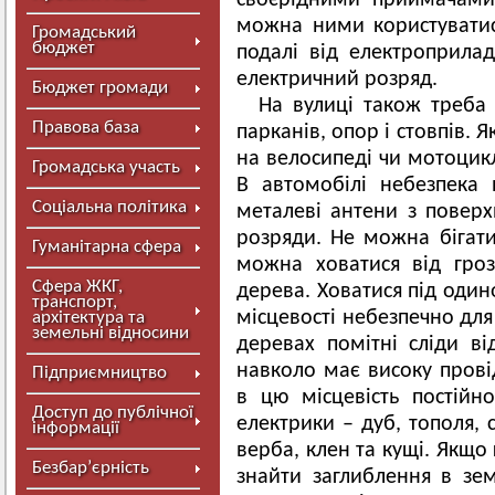
своєрідними приймачами
можна ними користуватис
Громадський
бюджет
подалі від електроприлад
електричний розряд.
Бюджет громади
На вулиці також треба
Правова база
парканів, опор і стовпів. 
на велосипеді чи мотоцикл
Громадська участь
В автомобілі небезпека 
Соціальна політика
металеві антени з поверх
розряди. Не можна бігати
Гуманітарна сфера
можна ховатися від гроз
Сфера ЖКГ,
дерева. Ховатися під оди
транспорт,
місцевості небезпечно для
архітектура та
земельні відносини
деревах помітні сліди ві
навколо має високу провід
Підприємництво
в цю місцевість постійн
Доступ до публічної
електрики – дуб, тополя, 
інформації
верба, клен та кущі. Якщо 
Безбар’єрність
знайти заглиблення в зе