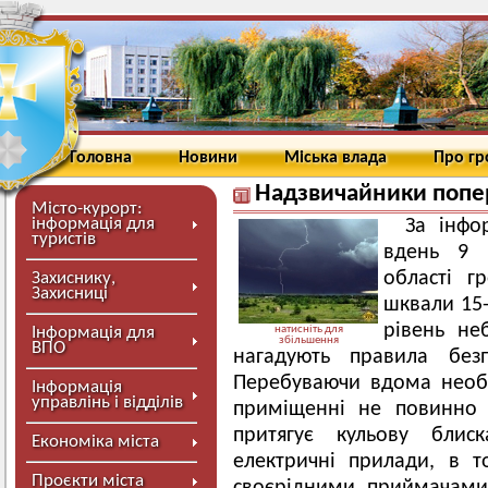
Головна
Новини
Міська влада
Про г
Надзвичайники попер
Місто-курорт:
інформація для
За інфо
туристів
вдень 9 ч
області г
Захиснику,
Захисниці
шквали 15-
рівень неб
Інформація для
натисніть для
збільшення
ВПО
нагадують правила безп
Перебуваючи вдома необхі
Інформація
управлінь і відділів
приміщенні не повинно 
притягує кульову блиск
Економіка міста
електричні прилади, в т
Проєкти міста