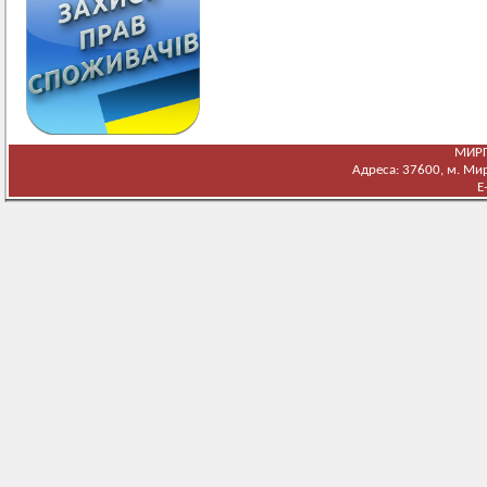
МИРГ
Адреса: 37600, м. Мирг
E