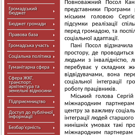
Повноважний Посол Кан
Громадський
представники Програми 
бюджет
міським головою Серг
підсумки реалізації спіл
Бюджет громади
перед громадою, та поспіл
Правова база
соціальної адаптації.
Пані Посол відзначила
Громадська участь
простору, де проводиться
Соціальна політика
людьми з інвалідністю, 
перебуває у складних жи
Гуманітарна сфера
відвідувачами, вона пер
Сфера ЖКГ,
соціальної інтеграції г
транспорт,
архітектура та
роботу працівників.
земельні відносини
Міський голова Сергі
Підприємництво
міжнародним партнерам 
центру за важливу соціаль
Доступ до публічної
інформації
інтеграції людей старшого 
нинішніх умовах такі пр
Безбар’єрність
міжнародним партнерам 