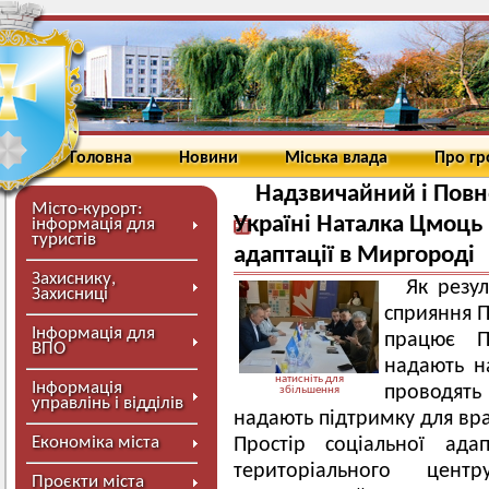
Головна
Новини
Міська влада
Про г
Надзвичайний і Пов
Місто-курорт:
Україні Наталка Цмоць 
інформація для
туристів
адаптації в Миргороді
Захиснику,
Як резул
Захисниці
сприяння П
Інформація для
працює Пр
ВПО
надають на
натисніть для
Інформація
проводять 
збільшення
управлінь і відділів
надають підтримку для вра
Економіка міста
Простір соціальної ада
територіального цент
Проєкти міста