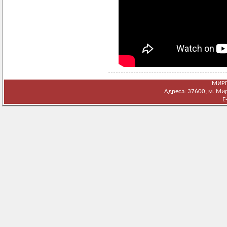
МИРГ
Адреса: 37600, м. Мирг
E