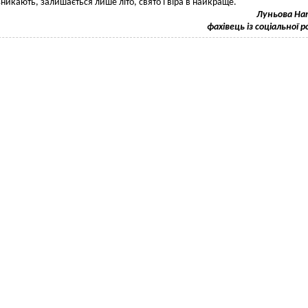
никають, залишається лише літо, свято і віра в найкраще.
Луньова Нат
фахівець із соціальної 