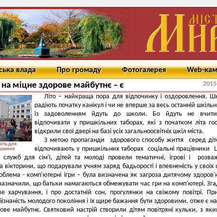
ська влада
Про громаду
Фотогалерея
Web-ка
2015
 на міцне здорове майбутнє – є
Літо – найкраща пора для відпочинку і оздоровлення. Ш
радіють початку канікул і чи не вперше за весь останній шкільн
із задоволенням йдуть до школи. Бо йдуть не вчити
відпочивати у пришкільних таборах, які з початком літа го
відкрили свої двері на базі усіх загальноосвітніх шкіл міста.
З метою пропаганди здорового способу життя серед діт
іть для
відпочивають у пришкільних таборах соціальні працівники 
ьшення
 служб для сім'ї, дітей та молоді провели тематичні, ігрові і розва
а вікторини, що подарували учням заряд бадьорості і впевненість у своїх 
облема - комп'ютерні ігри – була визначена як загроза дитячому здоров'
зазначили, що батьки намагаються обмежувати час гри на комп'ютері. Зга
е харчування, і про достатній сон, прогулянки на свіжому повітрі. П
ізнаність молодого покоління і їх щире бажання бути здоровими, отже є на
ове майбутнє. Святковий настрій створили дітям повітряні кульки, з яки