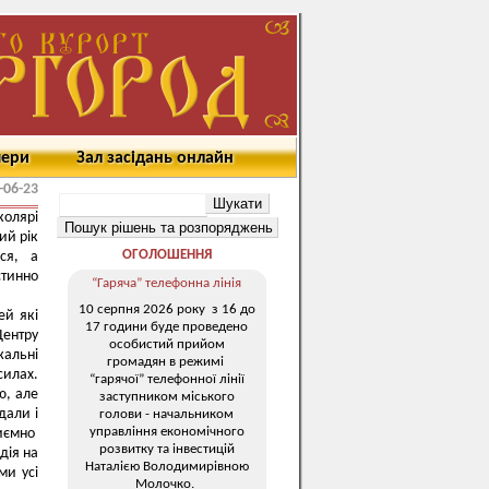
мери
Зал засідань онлайн
-06-23
колярі
ий рік
ОГОЛОШЕННЯ
ся, а
стинно
“Гаряча” телефонна лінія
10 серпня 2026 року з 16 до
ей які
17 години буде проведено
Центру
особистий прийом
жальні
громадян в режимі
силах.
“гарячої” телефонної лінії
ю, але
заступником міського
дали і
голови - начальником
управління економічного
риємно
розвитку та інвестицій
дія на
Наталією Володимирівною
ми усі
Молочко.