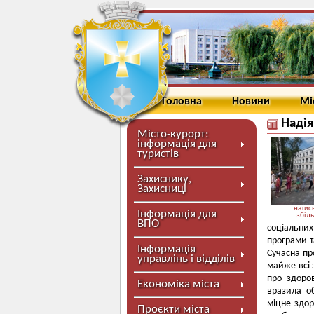
Головна
Новини
Мі
Надія
Місто-курорт:
інформація для
туристів
Захиснику,
Захисниці
натисн
Інформація для
збіл
ВПО
соціальних
програми т
Інформація
Сучасна пр
управлінь і відділів
майже всі 
про здоров
Економіка міста
вразила об
міцне здор
Проєкти міста