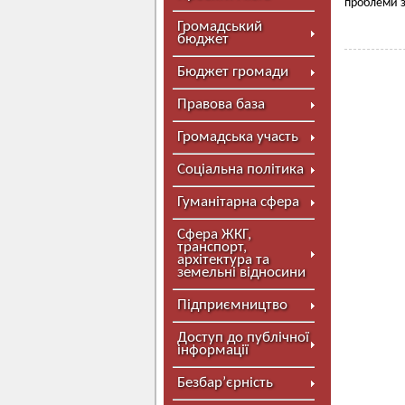
проблеми з
Громадський
бюджет
Бюджет громади
Правова база
Громадська участь
Соціальна політика
Гуманітарна сфера
Сфера ЖКГ,
транспорт,
архітектура та
земельні відносини
Підприємництво
Доступ до публічної
інформації
Безбар’єрність