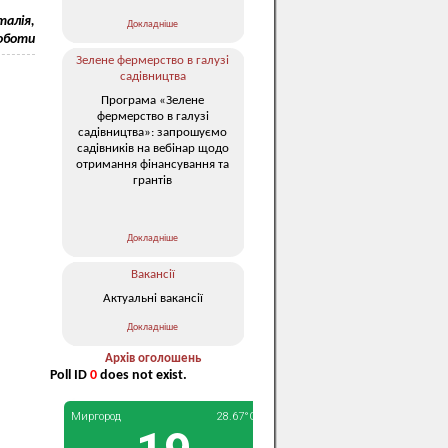
алія,
Докладніше
роботи
Зелене фермерство в галузі
садівництва
Програма «Зелене
фермерство в галузі
садівництва»: запрошуємо
садівників на вебінар щодо
отримання фінансування та
грантів
Докладніше
Вакансії
Актуальні вакансії
Докладніше
Архів оголошень
Poll ID
0
does not exist.