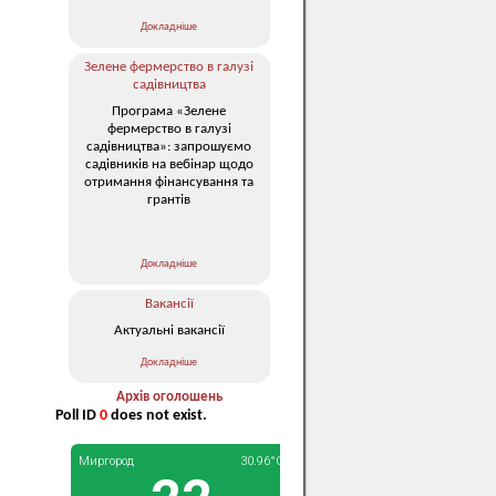
Докладніше
Зелене фермерство в галузі
садівництва
Програма «Зелене
фермерство в галузі
садівництва»: запрошуємо
садівників на вебінар щодо
отримання фінансування та
грантів
Докладніше
Вакансії
Актуальні вакансії
Докладніше
Архів оголошень
Poll ID
0
does not exist.