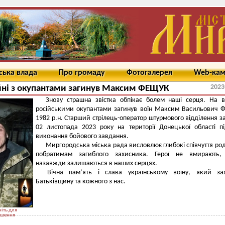
ська влада
Про громаду
Фотогалерея
Web-ка
2023
йні з окупантами загинув Максим ФЕЩУК
Знову страшна звістка обпікає болем наші серця. На в
російськими окупантами загинув воїн Максим Васильович
1982 р.н. Старший стрілець-оператор штурмового відділення з
02 листопада 2023 року на території Донецької області п
виконання бойового завдання.
Миргородська міська рада висловлює глибокі співчуття род
побратимам загиблого захисника. Герої не вмирають,
назавжди залишаються в наших серцях.
Вічна пам’ять і слава українському воїну, який за
Батьківщину та кожного з нас.
іть для
ьшення