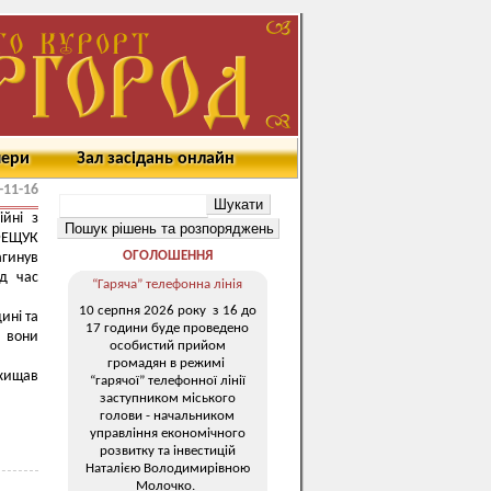
мери
Зал засідань онлайн
-11-16
ійні з
 ФЕЩУК
ОГОЛОШЕННЯ
агинув
ід час
“Гаряча” телефонна лінія
10 серпня 2026 року з 16 до
ині та
17 години буде проведено
 вони
особистий прийом
громадян в режимі
хищав
“гарячої” телефонної лінії
заступником міського
голови - начальником
управління економічного
розвитку та інвестицій
Наталією Володимирівною
Молочко.