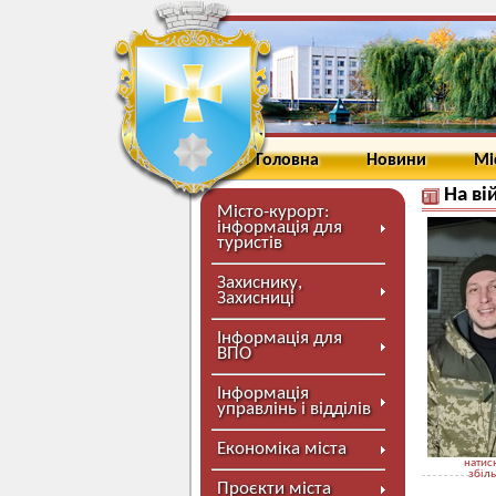
Головна
Новини
Мі
На ві
Місто-курорт:
інформація для
туристів
Захиснику,
Захисниці
Інформація для
ВПО
Інформація
управлінь і відділів
Економіка міста
натисн
збіл
Проєкти міста