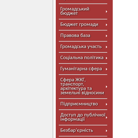
Громадський
бюджет
Бюджет громади
Правова база
Громадська участь
Соціальна політика
Гуманітарна сфера
Сфера ЖКГ,
транспорт,
архітектура та
земельні відносини
Підприємництво
Доступ до публічної
інформації
Безбар’єрність