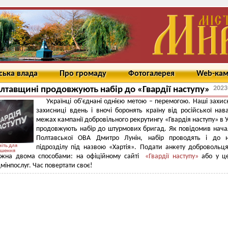
ська влада
Про громаду
Фотогалерея
Web-ка
2023
лтавщині продовжують набір до «Гвардії наступу»
Українці об'єднані однією метою – перемогою. Наші захис
захисниці вдень і вночі боронять країну від російської нав
межах кампанії добровільного рекрутингу «Гвардія наступу» в У
продовжують набір до штурмових бригад. Як повідомив нач
Полтавської ОВА Дмитро Лунін, набір проводять і до н
іть для
підрозділу під назвою «Хартія». Подати анкету добровольця
ьшення
ожна двома способами: на офіційному сайті
«Гвардії наступу»
або у це
мінпослуг. Час повертати своє!