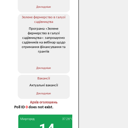
Докладніше
Зелене фермерство в галузі
садівництва
Програма «Зелене
фермерство в галузі
садівництва»: запрошуємо
садівників на вебінар щодо
отримання фінансування та
грантів
Докладніше
Вакансії
Актуальні вакансії
Докладніше
Архів оголошень
Poll ID
0
does not exist.