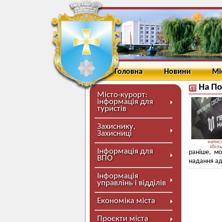
Головна
Новини
Мі
На По
Місто-курорт:
інформація для
туристів
Захиснику,
Захисниці
натисн
збіл
Інформація для
раніше, м
ВПО
надання ад
Інформація
управлінь і відділів
Економіка міста
Проєкти міста