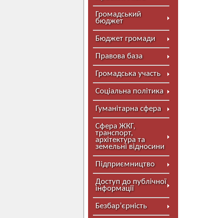
Громадський
бюджет
Бюджет громади
Правова база
Громадська участь
Соціальна політика
Гуманітарна сфера
Сфера ЖКГ,
транспорт,
архітектура та
земельні відносини
Підприємництво
Доступ до публічної
інформації
Безбар’єрність