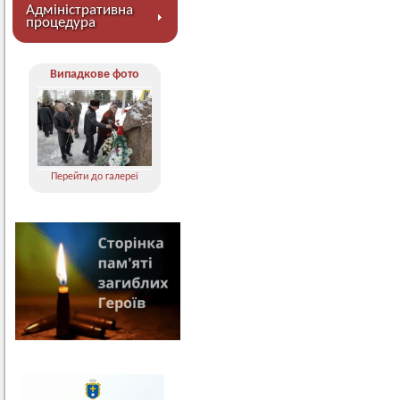
Адміністративна
процедура
Випадкове фото
Перейти до галереї