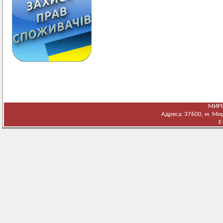
МИРГ
Адреса: 37600, м. Мирг
E