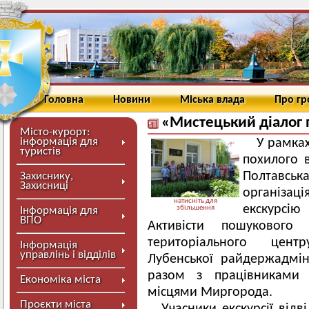
Головна
Новини
Міська влада
Про г
«Мистецький діалог 
Місто-курорт:
інформація для
У рамках
туристів
похилого в
Полтавськ
Захиснику,
Захисниці
організац
натисніть для
екскурсію
збільшення
Інформація для
ВПО
Активісти пошукового 
територіального цент
Інформація
управлінь і відділів
Лубенської райдержадміні
разом з працівниками 
Економіка міста
місцями Миргорода.
Проєкти міста