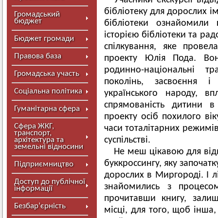
Учасники екскурсії відв
бібліотеку для дорослих і
Громадський
бюджет
бібліотеки ознайомили 
історією бібліотеки та ра
Бюджет громади
спілкування, яке провел
Правова база
проекту Юлія Пода. Во
родинно-національні тр
Громадська участь
поколінь, засвоєння і
Соціальна політика
українського народу, в
спрямованість дитини в 
Гуманітарна сфера
проекту осіб похилого вік
Сфера ЖКГ,
часи тоталітарних режимів,
транспорт,
суспільстві.
архітектура та
земельні відносини
Не меш цікавою для від
буккроссингу, яку започатк
Підприємництво
дорослих в Миргороді. І л
Доступ до публічної
знайомились з процесом
інформації
прочитавши книгу, залиш
Безбар’єрність
місці, для того, щоб інша