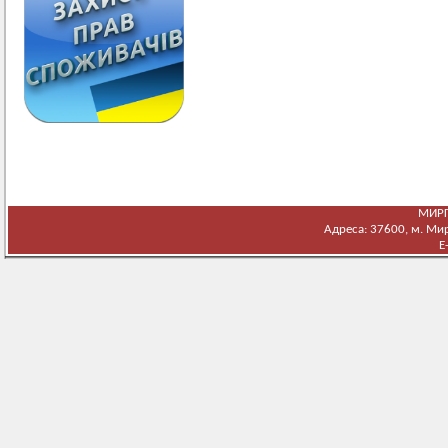
МИРГ
Адреса: 37600, м. Мирг
E