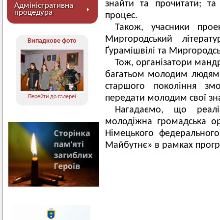
знайти та прочитати; т
Адміністративна
процедура
процес.
Також, учасники прое
Миргородський літерат
Випадкове фото
Ґурамішвілі та Миргородс
Тож, організатори манд
багатьом молодим людям 
старшого покоління змо
передати молодим свої зна
Перейти до галереї
Нагадаємо, що реалі
молодіжна громадська орг
Німецького федерального 
Майбутнє» в рамках програ