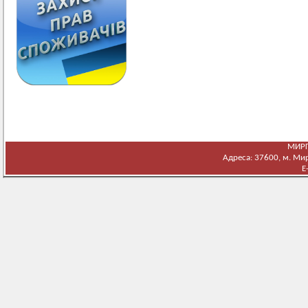
МИРГ
Адреса: 37600, м. Мирг
E