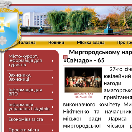
Головна
Новини
Міська влада
Про г
Миргородському нар
Місто-курорт:
«Свічадо» - 65
інформація для
туристів
27-го с
Захиснику,
ювiлейний
Захисниці
нагоди 
Інформація для
аматорськ
ВПО
натисніть для
привітанн
збільшення
виконавчого комiтету Ми
Інформація
управлінь і відділів
Нiкiтченко та начальни
мiської ради Лариса
Економіка міста
миргородської міської
Проєкти міста