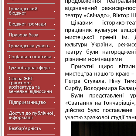
продовження театральн
відзначений режисер-по
Громадський
бюджет
театру «Свічадо», Віктор 
Цікавим історико-те
Бюджет громади
працівник культури вищої 
Правова база
мистецької премії ім. 
культури України, режи
Громадська участь
театру були нагороджен
Соціальна політика
різними номінаціями
Присутнi щиро вiтали
Гуманітарна сфера
мистецтва нашого краю – 
Сфера ЖКГ,
Петра Стукала, Нiну Тим
транспорт,
архітектура та
Сирбу, Володимира Балаць
земельні відносини
Були представлені у
Підприємництво
«Сватання на Гончарiвцi»,
дiйство було поставлене 
Доступ до публічної
участю зразкової студiї та
інформації
Безбар’єрність