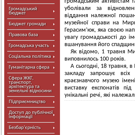
громадським активістам т
уболівали за відновлен
Громадський
бюджет
віддання належної пошан
музейної справи на Мир
Бюджет громади
Герасим’юк, яка своєю нап
Правова база
увагу громадськості до і
вшанування його спадщин
Громадська участь
Як відомо, 1 травня М
Соціальна політика
виповнилось 100 років.
А сьогодні, 18 травня, 
Гуманітарна сфера
закладу запрошує всіх
Сфера ЖКГ,
краєзнавчого музею імен
транспорт,
архітектура та
виставку експонатів пі
земельні відносини
унікальні речі, які належал
Підприємництво
Доступ до публічної
інформації
Безбар’єрність