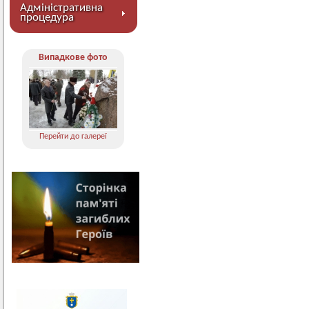
Адміністративна
процедура
Випадкове фото
Перейти до галереї