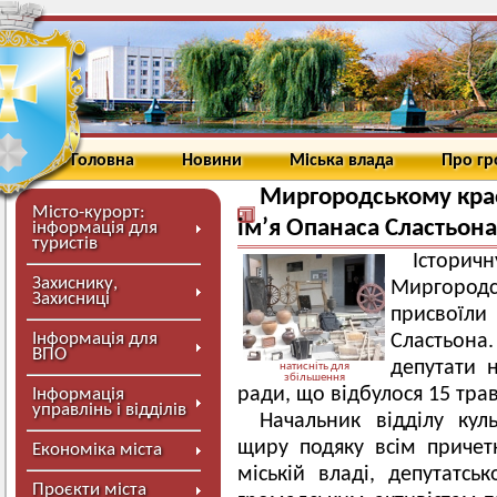
Головна
Новини
Міська влада
Про г
Миргородському кра
Місто-курорт:
ім’я Опанаса Сластьона
інформація для
туристів
Історич
Захиснику,
Миргоро
Захисниці
присвоїли
Інформація для
Сластьон
ВПО
депутати н
натисніть для
збільшення
ради, що відбулося 15 трав
Інформація
управлінь і відділів
Начальник відділу ку
щиру подяку всім причет
Економіка міста
міській владі, депутатсь
Проєкти міста