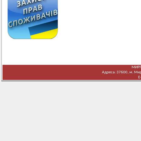
МИРГ
Адреса: 37600, м. Мирг
E