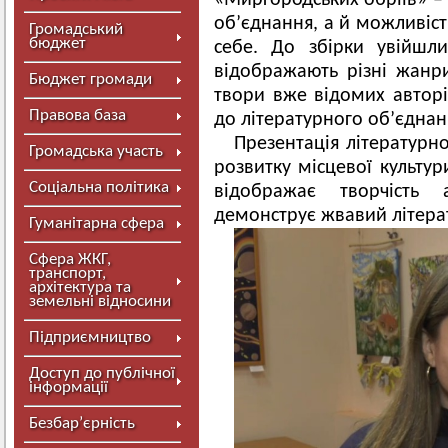
«Миргородських обріїв» – 
об’єднання, а й можливіст
Громадський
бюджет
себе. До збірки увійшли
відображають різні жанри
Бюджет громади
твори вже відомих авторі
Правова база
до літературного об’єднан
Презентація літературн
Громадська участь
розвитку місцевої культур
Соціальна політика
відображає творчість
демонструє жвавий літера
Гуманітарна сфера
Сфера ЖКГ,
транспорт,
архітектура та
земельні відносини
Підприємництво
Доступ до публічної
інформації
Безбар’єрність