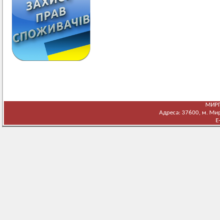
МИРГ
Адреса: 37600, м. Мирг
E