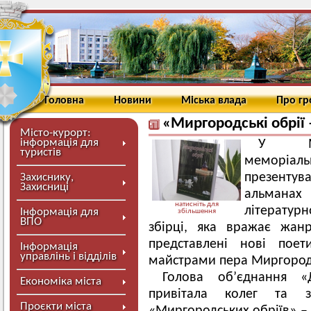
Головна
Новини
Міська влада
Про г
«Миргородські обрії 
Місто-курорт:
інформація для
У Мир
туристів
меморіал
презент
Захиснику,
Захисниці
альманах
натисніть для
літерату
Інформація для
збільшення
ВПО
збірці, яка вражає жан
представлені нові поет
Інформація
управлінь і відділів
майстрами пера Миргород
Голова об’єднання «
Економіка міста
привітала колег та 
Проєкти міста