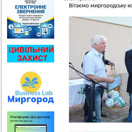
Вітаємо миргородську к