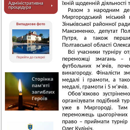
їхній щоденній діяльності 
Адміністративна
процедура
Разом з народним деп
Миргородський міський 
Зіньківської районної рад
Випадкове фото
Максименко, депутат Пол
Путря, а також перши
Полтавської області Олекса
Всі учасники турніру о
Перейти до галереї
переможці змагань – 
футбольних м’ячів, поч
винагороду. Фіналісти 
медалі і грамоти, а так
медалі, грамоти і 5 м’ячів.
Обов’язково зустрінем
організувати подібний тур
уже в Миргороді. Тим
переможець цьогорічних 
право – приймати турнір 
Олег Кулініч.