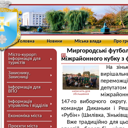
Головна
Новини
Міська влада
Про г
Миргородські футбол
Місто-курорт:
міжрайонного кубку з 
інформація для
туристів
На зінь
Захиснику,
вирішальн
Захисниці
перемож
Інформація для
депутат
ВПО
натисніть для
міжрайонн
збільшення
147-го виборчого округу
Інформація
управлінь і відділів
команди Диканьки і Реш
«Рубін» (Шилівка, Зіньківщ
Економіка міста
Вже традиційно для цьо
Проєкти міста