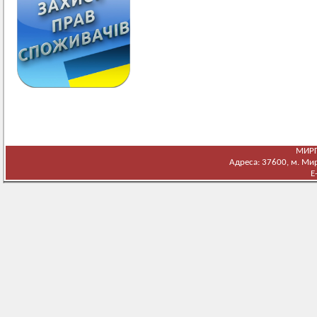
МИРГ
Адреса: 37600, м. Мирг
E