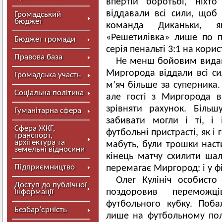
впертій боротьбі, ніхт
віддавали всі сили, щоб
Громадський
бюджет
команда Диканьки, я
«Решетилівка» лише по пе
Бюджет громади
серія пенальті 3:1 на корис
Правова база
Не менш бойовим видавс
Миргорода віддали всі си
Громадська участь
м’яч більше за суперника.
Соціальна політика
але гості з Миргорода 
зрівняти рахунок. Більш
Гуманітарна сфера
забивати могли і ті, і
Сфера ЖКГ,
футбольні пристрасті, як і
транспорт,
архітектура та
мабуть, були трошки наст
земельні відносини
кінець матчу схилити шал
Підприємництво
перемагає Миргород: і у фін
Олег Кулініч особисто 
Доступ до публічної
поздоровив переможц
інформації
футбольного кубку. Поб
Безбар’єрність
лише на футбольному полі,