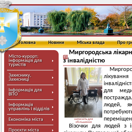
Головна
Новини
Міська влада
Про г
Миргородська лікарн
Місто-курорт:
з інвалідністю
інформація для
туристів
Миргор
Захиснику,
лікуванн
Захисниці
інвалідніс
Інформація для
для меди
ВПО
постраждал
людей, я
Інформація
управлінь і відділів
потребу
переміщен
Економіка міста
натисніть для
збільшення
Візочки для людей з і
Проєкти міста