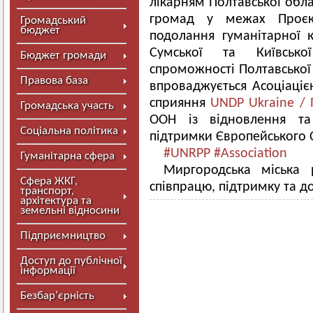
лікарням Полтавської обла
громад у межах Проєкт
Громадський
бюджет
подолання гуманітарної к
Сумської та Київськ
Бюджет громади
спроможності Полтавської
Правова база
впроваджується Асоціаціє
сприяння
UNDP Ukraine / 
Громадська участь
ООН із відновлення та
Соціальна політика
підтримки Європейського 
#UNRPP
#Association
Гуманітарна сфера
Миргородська міська 
Сфера ЖКГ,
співпрацю, підтримку та д
транспорт,
архітектура та
земельні відносини
Підприємництво
Доступ до публічної
інформації
Безбар’єрність