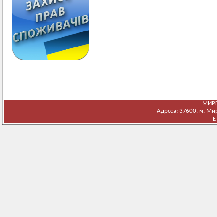
МИРГ
Адреса: 37600, м. Мирг
E