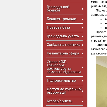
мета – зах
рішень вл
Громадський
бюджет
Під час
Зокрема, ц
Бюджет громади
а
н
Правова база
п
Проєкт
Громадська участь
рекоменда
управління
Соціальна політика
Завдяк
місцевого
Гуманітарна сфера
ухвалюютьс
Сфера ЖКГ,
транспорт,
архітектура та
земельні відносини
Підприємництво
Доступ до публічної
інформації
Безбар’єрність