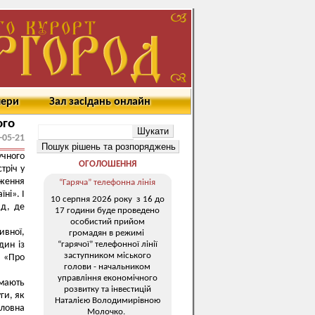
мери
Зал засідань онлайн
ого
-05-21
учного
ОГОЛОШЕННЯ
тріч у
вження
“Гаряча” телефонна лінія
ні». І
10 серпня 2026 року з 16 до
ад, де
17 години буде проведено
особистий прийом
вної,
громадян в режимі
“гарячої” телефонної лінії
дин із
заступником міського
 «Про
голови - начальником
управління економічного
 мають
розвитку та інвестицій
ги, як
Наталією Володимирівною
оловна
Молочко.