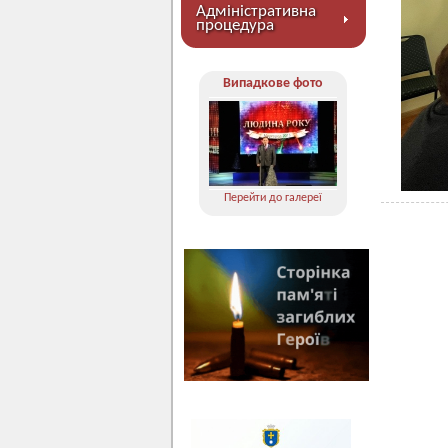
Адміністративна
процедура
Випадкове фото
Перейти до галереї