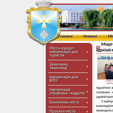
Головна
Новини
Мі
Мирго
Місто-курорт:
адмініс
інформація для
туристів
Захиснику,
Захисниці
Інформація для
ВПО
натисн
збіл
підзвітної
Інформація
головних 
управлінь і відділів
адміністра
У найпр
Економіка міста
взаємодіят
проводятьс
Проєкти міста