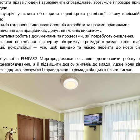
истити права людей і забезпечити справедливе, зрозуміле і прозоре при
адою.
 зустрічі учасники обговорили перші кроки реалізації закону в міській
е:
наліз готовності виконавчих органів до роботи за новими правилами;
авчання для працівників, депутатів і членів виконкому;
оетапна робота з документами та процесами, які потребують оновлення.
 також передбачає експертну підтримку: громада отримає готові ша
ції, консультації — усе, щоб швидко та якісно перейти до нової с
.
и участі в EU4PAR2 Миргород зможе не лише вдосконалити роботу ор
 самоврядування, а й підвищити довіру жителів до влади. Адже коли р
я відкрито, зрозуміло і справедливо – громада від цього тільки виграє.