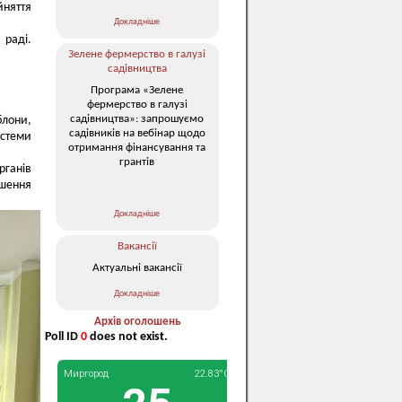
йняття
Докладніше
 раді.
Зелене фермерство в галузі
садівництва
Програма «Зелене
фермерство в галузі
садівництва»: запрошуємо
блони,
садівників на вебінар щодо
истеми
отримання фінансування та
грантів
ганів
ішення
Докладніше
Вакансії
Актуальні вакансії
Докладніше
Архів оголошень
Poll ID
0
does not exist.