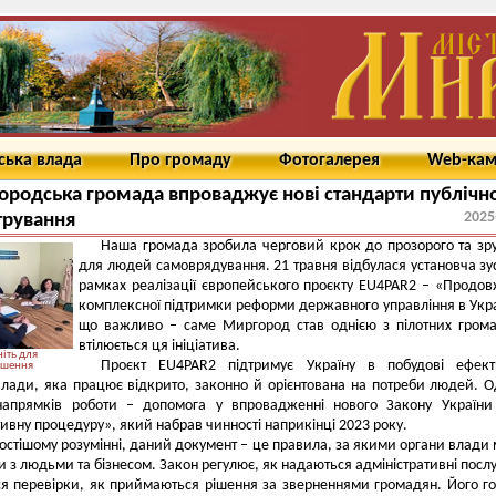
ська влада
Про громаду
Фотогалерея
Web-ка
родська громада впроваджує нові стандарти публічн
2025
трування
Наша громада зробила черговий крок до прозорого та зр
для людей самоврядування. 21 травня відбулася установча зус
рамках реалізації європейського проєкту EU4PAR2 – «Продо
комплексної підтримки реформи державного управління в Украї
що важливо – саме Миргород став однією з пілотних гром
втілюється ця ініціатива.
іть для
Проєкт EU4PAR2 підтримує Україну в побудові ефекти
ьшення
 влади, яка працює відкрито, законно й орієнтована на потреби людей. О
напрямків роботи – допомога у впровадженні нового Закону України
тивну процедуру», який набрав чинності наприкінці 2023 року.
остішому розумінні, даний документ – це правила, за якими органи влади
и з людьми та бізнесом. Закон регулює, як надаються адміністративні послу
я перевірки, як приймаються рішення за зверненнями громадян. Його г