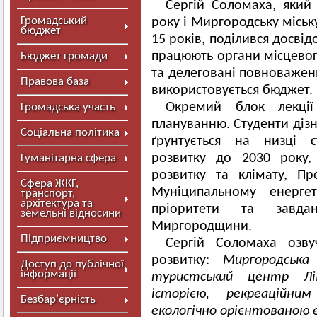
Сергій Соломаха, який
Громадський
року і Миргородську місь
бюджет
15 років, поділився досвід
працюють органи місцевог
Бюджет громади
та делеговані повноваженн
Правова база
використовується бюджет.
Окремий блок лекції
Громадська участь
плануванню. Студенти дізн
Соціальна політика
ґрунтується на низці ст
розвитку до 2030 року,
Гуманітарна сфера
розвитку та клімату, Пр
Сфера ЖКГ,
Муніципальному енерге
транспорт,
архітектура та
пріоритети та завд
земельні відносини
Миргородщини.
Підприємництво
Сергій Соломаха озвуч
розвитку:
Миргородська
Доступ до публічної
інформації
туристський центр Л
історією, рекреацій
Безбар’єрність
екологічно орієнтованою 