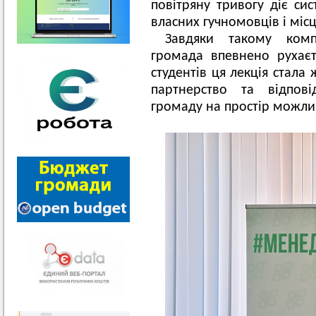
повітряну тривогу діє си
власних гучномовців і міс
Завдяки такому комп
громада впевнено рухаєт
студентів ця лекція стала
партнерство та відпові
громаду на простір можли