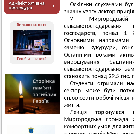
Адміністративна
Оскільки слухачами бул
процедура
значну увагу лектор приділ
У Миргородські
Випадкове фото
сільськогосподарськи
господарств, понад 1 2
Основними напрямами 
ячменю, кукурудзи, сон
Останніми роками актив
Перейти до галереї
вирощування баштанн
сільськогосподарських з
становить понад 29,5 тис. г
Студенти отримали на
сектор може бути поту
створювати робочі місця 
життя.
Лекція торкнулася
Миргородська громада 
комфортних умов для жител