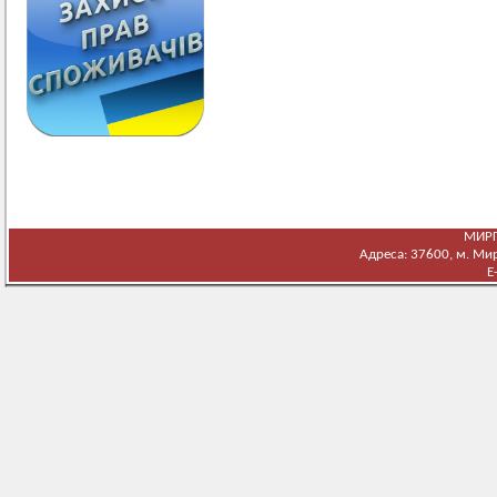
МИРГ
Адреса: 37600, м. Мирг
E