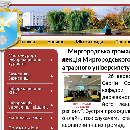
Головна
Новини
Міська влада
Про г
Миргородська громад
Місто-курорт:
лекція Миргородського 
інформація для
туристів
аграрного університету
Захиснику,
26 вере
Захисниці
Сергій Со
Інформація для
кафедри
ВПО
державног
Інформація
його лекц
натисніть для
управлінь і відділів
збільшення
регіону”. Зустріч проходи
Економіка міста
онлайн, тож слухачами ста
керівники інших громад.
Проєкти міста