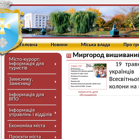
Головна
Новини
Міська влада
Про г
Миргород вишивани
Місто-курорт:
інформація для
19 трав
туристів
українці
Всесвітн
Захиснику,
Захисниці
колони на 
натисніть для
Інформація для
збільшення
ВПО
Інформація
управлінь і відділів
Економіка міста
Проєкти міста