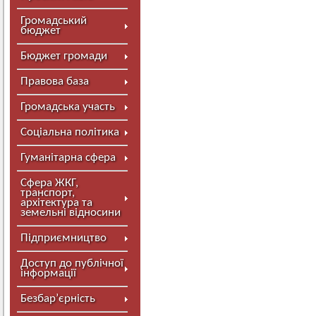
Громадський
бюджет
Бюджет громади
Правова база
Громадська участь
Соціальна політика
Гуманітарна сфера
Сфера ЖКГ,
транспорт,
архітектура та
земельні відносини
Підприємництво
Доступ до публічної
інформації
Безбар’єрність