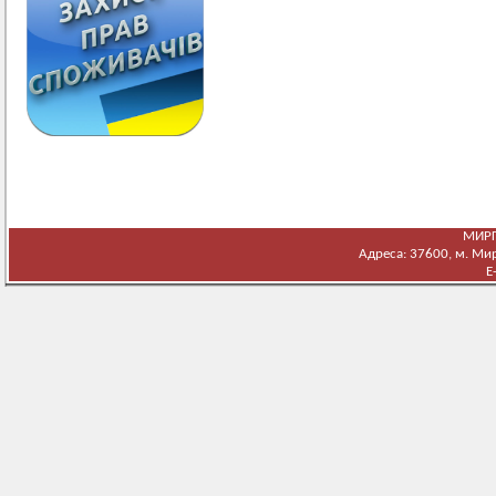
МИРГ
Адреса: 37600, м. Мирг
E