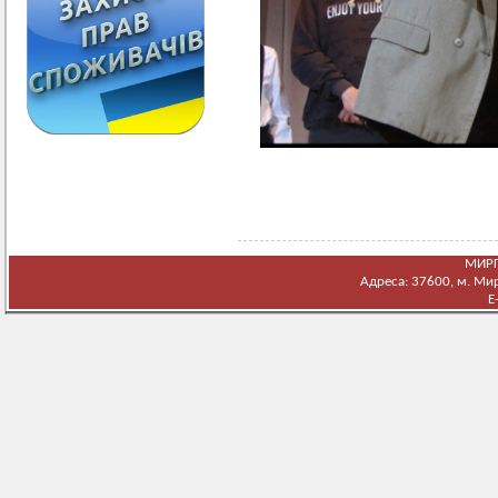
МИРГ
Адреса: 37600, м. Мирг
E