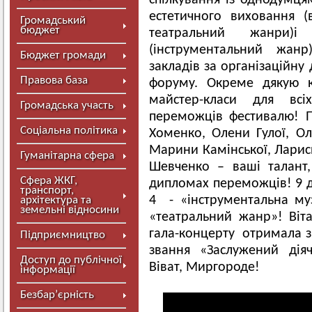
спілкування із однодумця
естетичного виховання (
Громадський
бюджет
театральний жанри
(інструментальний жан
Бюджет громади
закладів за організаційну
Правова база
форуму. Окреме дякую к
майстер-класи для всі
Громадська участь
переможців фестивалю! 
Соціальна політика
Хоменко, Олени Гулої, Ол
Марини Камінської, Ларис
Гуманітарна сфера
Шевченко – ваші талант,
Сфера ЖКГ,
дипломах переможців! 9 ди
транспорт,
4 - «інструментальна му
архітектура та
земельні відносини
«театральний жанр»! Віта
гала-концерту отримала з
Підприємництво
звання «Заслужений дія
Доступ до публічної
Віват, Миргороде!
інформації
Безбар’єрність