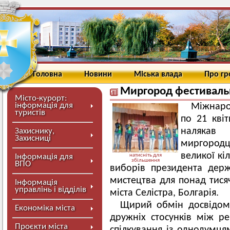
Головна
Новини
Міська влада
Про г
Миргород фестивал
Місто-курорт:
інформація для
Міжнаро
туристів
по 21 квіт
налякав
Захиснику,
Захисниці
миргородц
великої кі
Інформація для
натисніть для
збільшення
ВПО
виборів президента дер
мистецтва для понад тисяч
Інформація
управлінь і відділів
міста Селістра, Болгарія.
Щирий обмін досвідом
Економіка міста
дружніх стосунків між ре
Проєкти міста