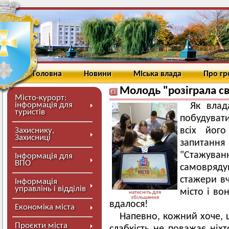
Головна
Новини
Міська влада
Про г
Молодь "розіграла св
Місто-курорт:
інформація для
Як вла
туристів
побудуват
всіх його
Захиснику,
Захисниці
запитанн
"Стажува
Інформація для
ВПО
самовряд
стажери вч
Інформація
управлінь і відділів
місто і во
натисніть для
збільшення
вдалося!
Економіка міста
Напевно, кожний хоче, 
Проєкти міста