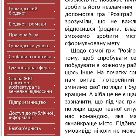
слабкість не поважає ніхт
зробить його незламним
Громадський
бюджет
допомогла гра "Розіграй
зрозуміли, що не важл
Бюджет громади
відносишся (родина, вла
Правова база
зможемо зробити міс
сформульовану мету.
Громадська участь
Щодо самої гри "Розігр
Соціальна політика
тому, щоб спробувати се
побудувати в кожному рай
Гуманітарна сфера
щось інше. На початку гр
Сфера ЖКГ,
нам випав "лотерейний
транспорт,
змінимо свої погляди і б
архітектура та
земельні відносини
кращим. А хіба це не є ща
зазначити, що під час гри
Підприємництво
погляди щодо певної ситу
Доступ до публічної
нас командою, яка ма
інформації
якнайкраще місто. Підбив
Безбар’єрність
умовивід: ніколи не можл