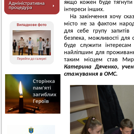
якщо кожен буде тягнути 
Адміністративна
процедура
інтереси інших.
На закінчення хочу ск
місто не за фактом нар
Випадкове фото
для себе групу запитів
безпека, можливості для с
буде служити інтересам
найліпшим для проживанн
таким місцем став Мир
Перейти до галереї
Катерина Дяченко, уче
стажування в ОМС.