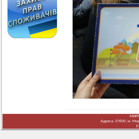
МИРГ
Адреса: 37600, м. Мирг
E