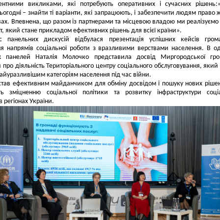
ентними викликами, які потребують оперативних і сучасних рішень:
ьогодні – знайти ті варіанти, які запрацюють, і забезпечити людям право 
вах. Впевнена, що разом із партнерами та місцевою владою ми реалізуємо
т, який стане прикладом ефективних рішень для всієї країни».
с панельних дискусій відбулася презентація успішних кейсів гром
я напрямів соціальної роботи з вразливими верствами населення. В од
х панелей Наталія Молочко представила досвід Миргородської гро
 про діяльність Територіального центру соціального обслуговування, який
айуразливішим категоріям населення під час війни.
тав ефективним майданчиком для обміну досвідом і пошуку нових рішен
ть зміцненню соціальної політики та розвитку інфраструктури соці
в регіонах України.