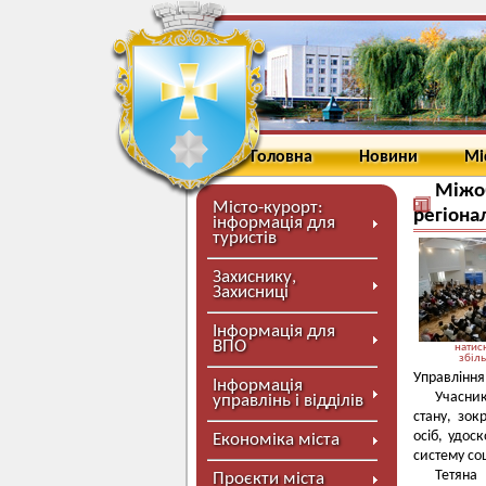
Головна
Новини
Мі
Міжоб
Місто-курорт:
регіона
інформація для
туристів
Захиснику,
Захисниці
Інформація для
ВПО
натисн
збіл
Управління
Інформація
Учасник
управлінь і відділів
стану, зок
осіб, удос
Економіка міста
систему со
Тетяна
Проєкти міста