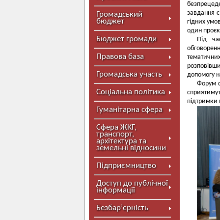
безпрецед
завдання с
Громадський
бюджет
гідних умо
один проєк
Бюджет громади
Під ча
обговоренн
Правова база
тематични
розповівши
Громадська участь
допомогу н
Форум с
Соціальна політика
сприятиму
підтримки 
Гуманітарна сфера
Сфера ЖКГ,
транспорт,
архітектура та
земельні відносини
Підприємництво
Доступ до публічної
інформації
Безбар’єрність