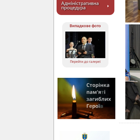
Адміністративна
процедура
Випадкове фото
Перейти до галереї