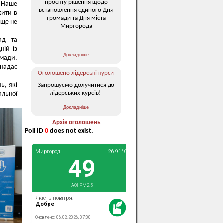
проєкту рішення щодо
«Наше
встановлення єдиного Дня
жити в
громади та Дня міста
 ще не
Миргорода
ад та
ній із
Докладніше
мади,
 надає
Оголошено лідерські курси
ь, які
Запрошуємо долучитися до
лідерських курсів!
альної
Докладніше
Архів оголошень
Poll ID
0
does not exist.