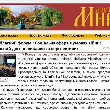
ська влада
Про громаду
Фотогалерея
Web-ка
ласний форум «Соціальна сфера в умовах війни:
2025
льний досвід, виклики та перспективи»
У Полтаві за участі заступниці міністра соціальної політики,
та єдності України Тетяни Кірієнко відбувся міжобласний
«Соціальна сфера в умовах війни: регіональний досвід, викл
перспективи», який об’єднав представників громад Полтав
Кіровоградської та Харківської областей, а також предста
громадських організацій. Від Миргородської громади участь у 
іть для
взяла Наталія Молочко, заступниця міського голови - нача
ьшення
 економічного розвитку та інвестицій.
и форуму обговорили актуальні проблеми соціального захисту в умовах во
рема питання розвитку соціальних послуг, підтримки внутрішньо перем
коналення моделей взаємодії та інструментів соціальної допомоги, щоб з
ціальної підтримки більш стійкою, ефективною та доступною для кожного.
 Кірієнко наголосила, що соціальна сфера під час війни стикаєт