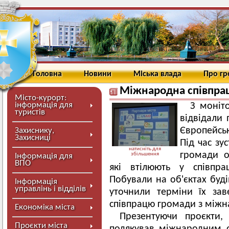
Головна
Новини
Міська влада
Про г
Міжнародна співпраця
Місто-курорт:
інформація для
З моніт
туристів
відвідали 
Європейськ
Захиснику,
Захисниці
Під час зу
натисніть для
громади об
збільшення
Інформація для
ВПО
які втілюють у співпр
Побували на об'єктах буді
Інформація
управлінь і відділів
уточнили терміни їх за
співпрацю громади з міжн
Економіка міста
Презентуючи проєкти,
Проєкти міста