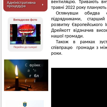
вентиляцію. Тривають вн
Адміністративна
процедура
травні 2022 року планують 
Оглянувши обидва о
підрядниками, старший
Випадкове фото
розвитку Європейського І
Дрейкотт відзначив висок
нашої громади.
Також в рамках зуст
співпрацю громади з мі
Перейти до галереї
роки.