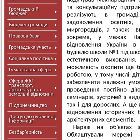
подякував міжнародним ор
та консультаційну підтр
Громадський
бюджет
реалізують в громад
задоволення освітніх
Бюджет громади
миргородців, а також вн
Правова база
зокрема, у межах Над
відновлення України в
Громадська участь
будівлю школи №1 під шк
Соціальна політика
естетичного виховання
можливість охопити ще бі
Гуманітарна сфера
роботою, у тому числі ді
Сфера ЖКГ,
забезпечити належні умо
транспорт,
проведення постійно дію
архітектура та
земельні відносини
семінарів, зустрічей з ви
так і для дорослих. А ще
Підприємництво
відновлення історичних 
Доступ до публічної
архітектурних елементів.
інформації
Наразі на об'єктах 
Безбар’єрність
Облаштували мережі в