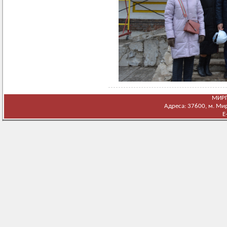
МИРГ
Адреса: 37600, м. Мирг
E