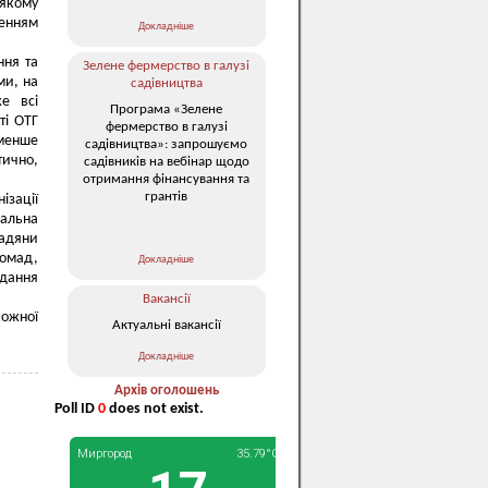
 якому
ленням
Докладніше
ння та
Зелене фермерство в галузі
ми, на
садівництва
е всі
Програма «Зелене
ті ОТГ
фермерство в галузі
 менше
садівництва»: запрошуємо
тично,
садівників на вебінар щодо
отримання фінансування та
грантів
ізації
мальна
мадяни
ромад,
Докладніше
дання
Вакансії
кожної
Актуальні вакансії
Докладніше
Архів оголошень
Poll ID
0
does not exist.