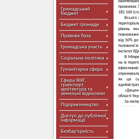
найменший 
проживає 5
Громадський
182 100 (ст
бюджет
Всього 
територіал
Бюджет громади
рівень як
повноважен
Правова база
від 50% до
половині їх
Громадська участь
інститут РД
В Мінре
Соціальна політика
на їх тери
ефективніс
Гуманітарна сфера
отримували
як це сь
Сфера ЖКГ,
транспорт,
адміністра
архітектура та
«Децент
земельні відносини
області Укр
За мате
Підприємництво
Доступ до публічної
інформації
Безбар’єрність