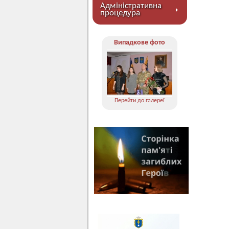
Адміністративна
процедура
Випадкове фото
Перейти до галереї