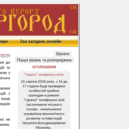
мери
Зал засідань онлайн
-06-09
ння до
ОГОЛОШЕННЯ
цій та
мили у
“Гаряча” телефонна лінія
авська
10 серпня 2026 року з 16 до
17 години буде проведено
овлені
особистий прийом
ацій з
громадян в режимі
і лише
“гарячої” телефонної лінії
редніх
заступником міського
голови - начальником
управління економічного
розвитку та інвестицій
які не
Наталією Володимирівною
няння,
Молочко.