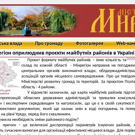
ська влада
Про громаду
Фотогалерея
Web-ка
гіон оприлюднив проєкти майбутніх районів в Україні
2020
Проєкт формату майбутніх районів – їхню кількість та
склад по кожній області - Мінрегіон направив на погодже
центральних органів виконавчої влади, облдержадміністра
асоціацій органів місцевого самоврядування. Про це повідо
Міністерстві розвитку громад та територій. За проєктом Полт
область - 4 райони.
іть для
У відомстві зазначили, що карти майбутніх районів підгот
ьшення
 пропозицій обласних державних адміністрацій та тривалих консульт
и і експертним середовищем та наголосили, що це є в своїй сукупност
оектним документом, який ще зазнає змін в ході погоджень та попе
 на рівні Уряду, перед його схваленням.
никла необхідність зміни районного поділу?
з причин – це величезні диспропорції параметрів існуючих районів, 
ть сучасним вимогам для організації ефективної місцевої влади. Для порів