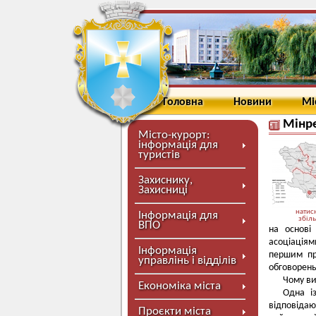
Головна
Новини
Мі
Мінре
Місто-курорт:
інформація для
туристів
Захиснику,
Захисниці
натисн
Інформація для
збіл
ВПО
на основі
асоціаціям
Інформація
першим пр
управлінь і відділів
обговорень
Чому ви
Економіка міста
Одна і
відповідаю
Проєкти міста