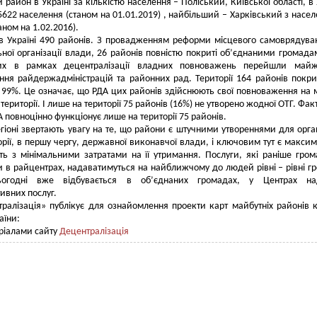
район в Україні за кількістю населення – Поліський, Київської області, в
622 населення (станом на 01.01.2019) , найбільший – Харківський з насе
аном на 1.02.2016).
в Україні 490 районів. З провадженням реформи місцевого самоврядува
ьної організації влади, 26 районів повністю покриті об’єднаними громада
их в рамках децентралізації владних повноважень перейшли майж
ня райдержадміністрацій та районних рад. Території 164 районів покри
 99%. Це означає, що РДА цих районів здійснюють свої повноваження на
 території. І лише на території 75 районів (16%) не утворено жодної ОТГ. Фак
А повноцінно функціонує лише на території 75 районів.
гіоні звертають увагу на те, що райони є штучними утвореннями для орган
торії, в першу чергу, державної виконавчої влади, і ключовим тут є макси
ть з мінімальними затратами на її утримання. Послуги, які раніше гро
 в райцентрах, надаватимуться на найближчому до людей рівні – рівні г
огодні вже відбувається в об’єднаних громадах, у Центрах на
тивних послуг.
ралізація» публікує для ознайомлення проекти карт майбутніх районів 
аїни:
ріалами сайту
Децентралізація