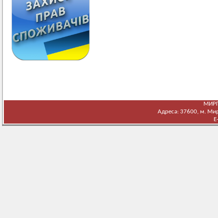
МИРГ
Адреса: 37600, м. Мирг
E