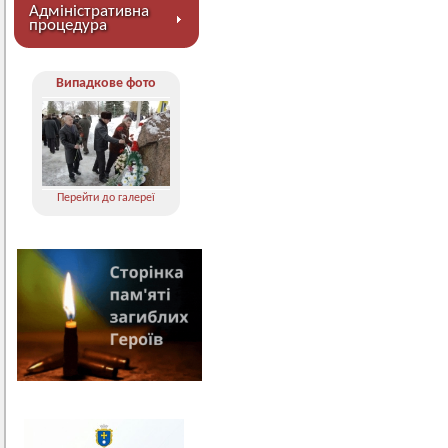
Адміністративна
процедура
Випадкове фото
Перейти до галереї