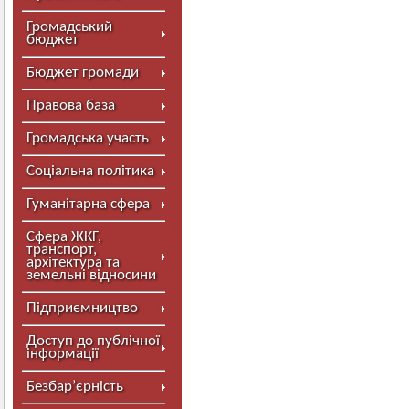
Громадський
бюджет
Бюджет громади
Правова база
Громадська участь
Соціальна політика
Гуманітарна сфера
Сфера ЖКГ,
транспорт,
архітектура та
земельні відносини
Підприємництво
Доступ до публічної
інформації
Безбар’єрність