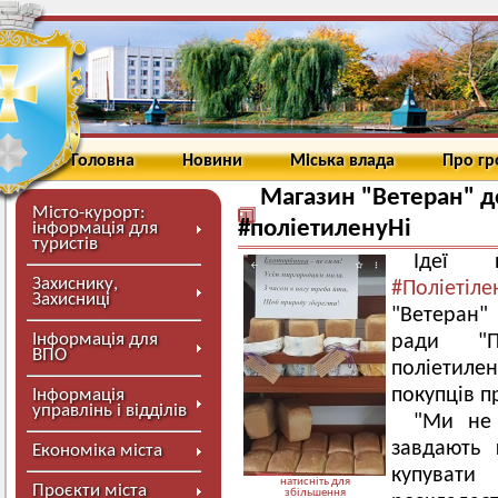
Головна
Новини
Міська влада
Про г
Магазин "Ветеран" до
Місто-курорт:
#поліетиленуНі
інформація для
туристів
Ідеї п
Захиснику,
#
Поліетіле
Захисниці
"Ветеран" 
Інформація для
ради "П
ВПО
поліетиле
покупців п
Інформація
управлінь і відділів
"Ми не 
завдають 
Економіка міста
купувати 
натисніть для
Проєкти міста
збільшення