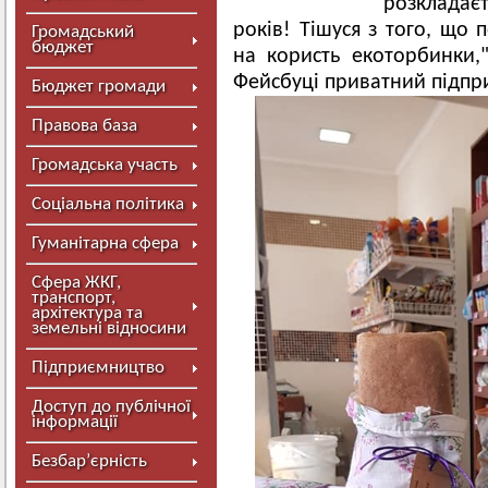
розкладає
років! Тішуся з того, що 
Громадський
бюджет
на користь екоторбинки,
Фейсбуці приватний підпр
Бюджет громади
Правова база
Громадська участь
Соціальна політика
Гуманітарна сфера
Сфера ЖКГ,
транспорт,
архітектура та
земельні відносини
Підприємництво
Доступ до публічної
інформації
Безбар’єрність