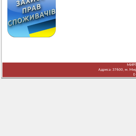
МИРГ
Адреса: 37600, м. Мирг
E