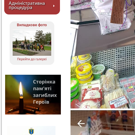
Адміністративна
процедура
Випадкове фото
Перейти до галереї