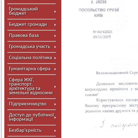
Громадський
бюджет
Бюджет громади
Правова база
Громадська участь
Соціальна політика
Гуманітарна сфера
Сфера ЖКГ,
транспорт,
архітектура та
земельні відносини
Підприємництво
Доступ до публічної
інформації
Безбар’єрність