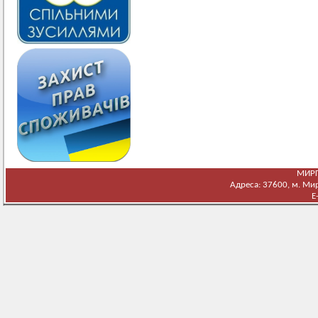
МИРГ
Адреса: 37600, м. Мирг
E