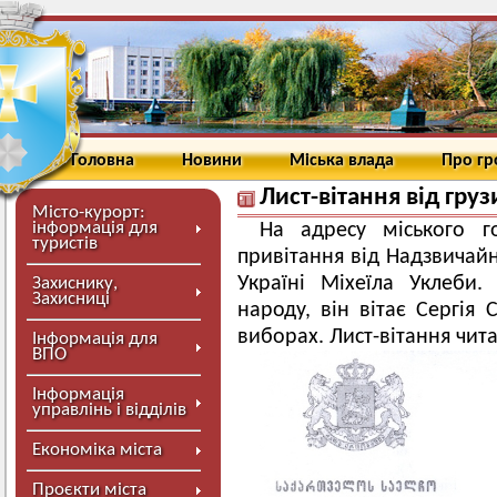
Головна
Новини
Міська влада
Про г
Лист-вітання від гру
Місто-курорт:
інформація для
На адресу міського г
туристів
привітання від Надзвичайн
Україні Міхеїла Уклеби.
Захиснику,
Захисниці
народу, він вітає Сергія
виборах. Лист-вітання чит
Інформація для
ВПО
Інформація
управлінь і відділів
Економіка міста
Проєкти міста