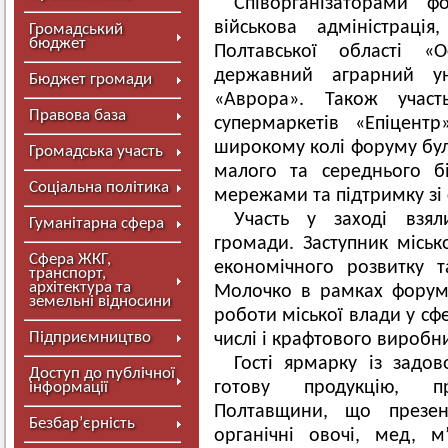
Співорганізаторами ф
військова адміністрація
Громадський
бюджет
Полтавської області «О
державний аграрний ун
Бюджет громади
«Аврора». Також участ
Правова база
супермаркетів «Епіцент
широкому колі форуму бул
Громадська участь
малого та середнього б
Соціальна політика
мережами та підтримку зі 
Участь у заході взял
Гуманітарна сфера
громади. Заступник міськ
Сфера ЖКГ,
економічного розвитку т
транспорт,
архітектура та
Молочко в рамках форум
земельні відносини
роботи міської влади у сф
Підприємництво
числі і крафтового виробн
Гості ярмарку із задо
Доступ до публічної
готову продукцію, п
інформації
Полтавщини, що презен
Безбар’єрність
органічні овочі, мед, 