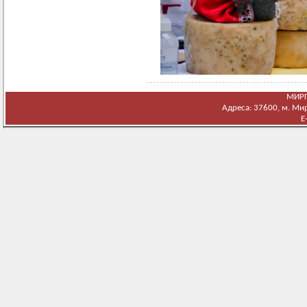
МИРГ
Адреса: 37600, м. Мирг
E