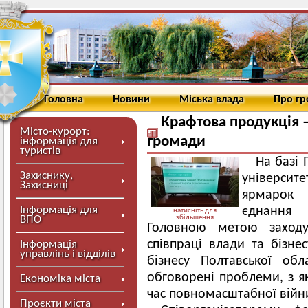
Головна
Новини
Міська влада
Про г
Крафтова продукція 
Місто-курорт:
громади
інформація для
туристів
На базі
Захиснику,
університ
Захисниці
ярмарок 
Інформація для
єднання 
натисніть для
ВПО
збільшення
Головною метою заходу
співпраці влади та бізне
Інформація
управлінь і відділів
бізнесу Полтавської об
обговорені проблеми, з як
Економіка міста
час повномасштабної війн
Проєкти міста