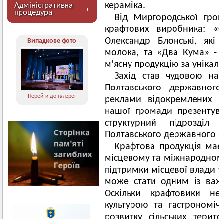
кераміка.
Адміністративна
процедура
Від Миргородської гр
крафтових виробника: 
Олександр Блонські, як
Випадкове фото
молока, та «Два Кума» 
м’ясну продукцію за уніка
Захід став чудовою на
Полтавського державног
Перейти до галереї
реклами відокремлених с
нашої громади презентув
структурний підрозді
Полтавського державного а
Крафтова продукція ма
місцевому та міжнародном
підтримки місцевої влади 
може стати одним із ва
Оскільки крафтовики не
культурою та гастроном
розвитку сільських тери