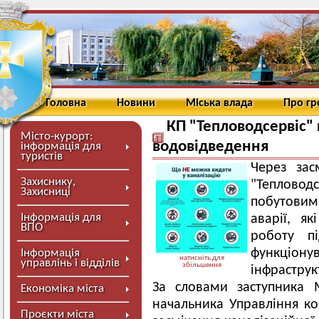
Головна
Новини
Міська влада
Про г
КП "Тепловодсервіс" 
Місто-курорт:
водовідведення
інформація для
туристів
Через зас
Захиснику,
"Теплово
Захисниці
побутовим
Інформація для
аварії, я
ВПО
роботу п
функціо
Інформація
натисніть для
управлінь і відділів
збільшення
інфраструк
За словами заступника 
Економіка міста
начальника Управління ко
Проєкти міста