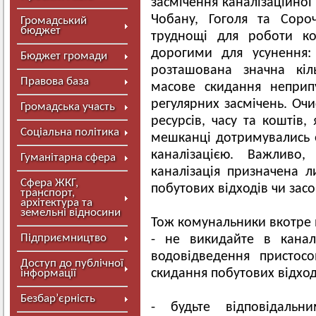
засмічення каналізаційної
Чобану, Гоголя та Соро
Громадський
бюджет
труднощі для роботи к
дорогими для усунення:
Бюджет громади
розташована значна кіль
Правова база
масове скидання неприп
регулярних засмічень. Оч
Громадська участь
ресурсів, часу та коштів
Соціальна політика
мешканці дотримувались 
каналізацією. Важливо
Гуманітарна сфера
каналізація призначена л
Сфера ЖКГ,
побутових відходів чи засоб
транспорт,
архітектура та
земельні відносини
Тож комунальники вкотре 
Підприємництво
- не викидайте в канал
водовідведення пристос
Доступ до публічної
скидання побутових відході
інформації
Безбар’єрність
- будьте відповідальн