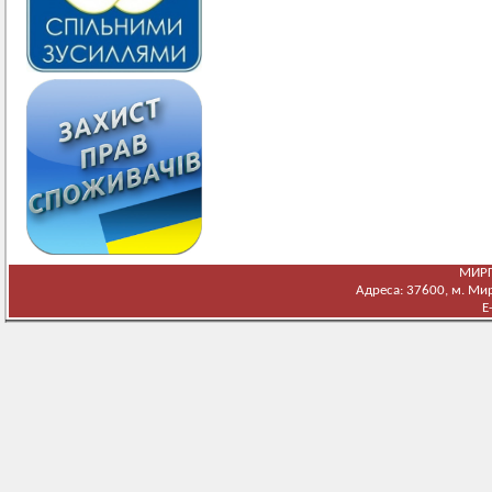
МИРГ
Адреса: 37600, м. Мирг
E