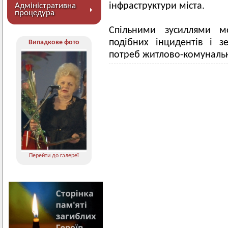
інфраструктури міста.
Адміністративна
процедура
Спільними зусиллями м
подібних інцидентів і 
Випадкове фото
потреб житлово-комунально
Перейти до галереї