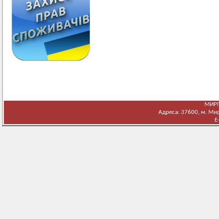
МИРГ
Адреса: 37600, м. Мирг
E