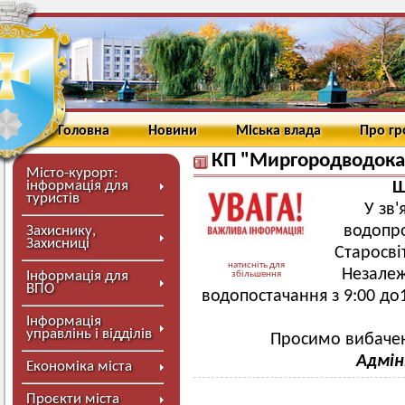
Головна
Новини
Міська влада
Про г
КП "Миргородводока
Місто-курорт:
інформація для
Ш
туристів
У зв'
водопро
Захиснику,
Захисниці
Старосвіт
натисніть для
Незалеж
Інформація для
збільшення
ВПО
водопостачання з 9:00 до1
Інформація
управлінь і відділів
Просимо вибаченн
Адмін
Економіка міста
Проєкти міста