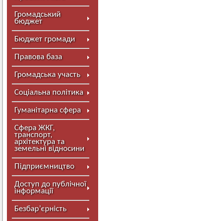
Громадський
бюджет
Бюджет громади
Правова база
Громадська участь
Соціальна політика
Гуманітарна сфера
Сфера ЖКГ,
транспорт,
архітектура та
земельні відносини
Підприємництво
Доступ до публічної
інформації
Безбар’єрність