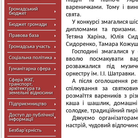
півдні та півночі Укр
вареничками. Тому і вин
Громадський
бюджет
свята.
У конкурсі змагалися ші
Бюджет громади
дипломами та призами. 
Правова база
Тетяна Харіна, Юлія Сид
Сидоренко, Тамара Кожуш
Громадська участь
Господині змагалися у 
Соціальна політика
вволю посмакувати ва
розважалися під музич
Гуманітарна сфера
оркестру ім. І.І. Шатравки.
Сфера ЖКГ,
А після оголошення рез
транспорт,
спілкування за святков
архітектура та
земельні відносини
розмаїття вареників з р
каша і шашлик, домашні
Підприємництво
солодке, традиційний пиріг
Доступ до публічної
Дякуємо організатора
інформації
настрій, чудовий відпочин
Безбар’єрність