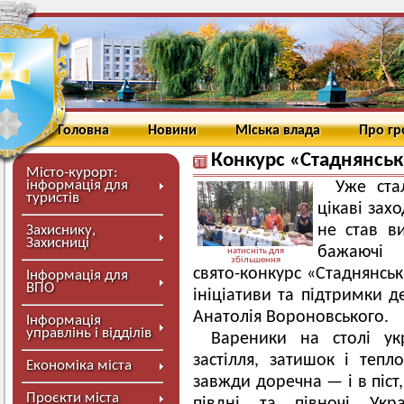
Головна
Новини
Міська влада
Про г
Конкурс «Стаднянськ
Місто-курорт:
інформація для
Уже ста
туристів
цікаві захо
не став ви
Захиснику,
Захисниці
бажаючі м
натисніть для
збільшення
свято-конкурс «Стаднянськ
Інформація для
ВПО
ініціативи та підтримки д
Анатолія Вороновського.
Інформація
управлінь і відділів
Вареники на столі у
застілля, затишок і теп
Економіка міста
завжди доречна — і в піст, і
Проєкти міста