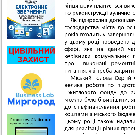
кінця року планується вик
по реконструкції вуличного
Як підкреслив доповіда
господарства міста до ос
років входить у завершаль
у цьому році проведена д
сфері, яка на даний час
керівники комунальних 
про виконані ремонтні
питання, які треба закрит
Міський голова Сергій
велика робота по підгот
житлового фонду до зи
можна було б вирішити, я
до співфінансування робі
коштами з міського бюдже
цьому році також надали
для реалізації різних про