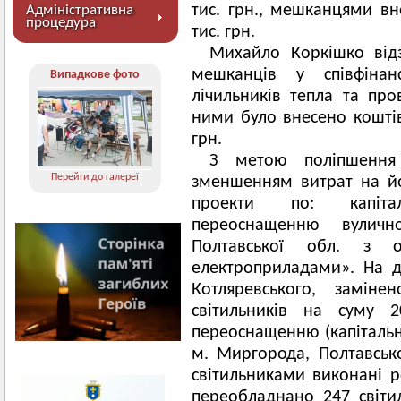
тис. грн., мешканцями вн
Адміністративна
процедура
тис. грн.
Михайло Коркішко відз
мешканців у співфінан
Випадкове фото
лічильників тепла та про
ними було внесено коштів 
грн.
З метою поліпшення 
Перейти до галереї
зменшенням витрат на йо
проекти по: капіта
переоснащенню вуличн
Полтавської обл. з о
електроприладами». На д
Котляревського, замін
світильників на суму 2
переоснащенню (капітальн
м. Миргорода, Полтавсь
світильниками виконані ро
переобладнано 247 світил