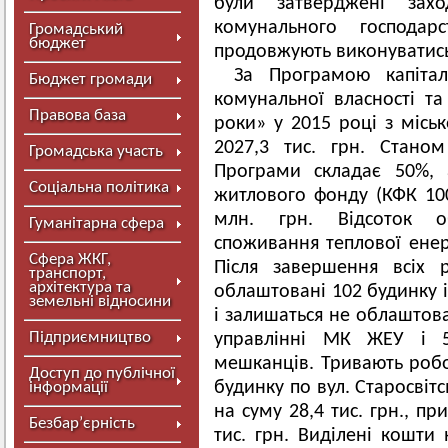
були затверджені зах
комунального господа
Громадський
бюджет
продовжують виконуватис
За Програмою капіта
Бюджет громади
комунальної власності т
Правова база
роки» у 2015 році з місь
2027,3 тис. грн. Стано
Громадська участь
Програми складає 50%, 
Соціальна політика
житлового фонду (КФК 100
млн. грн. Відсоток о
Гуманітарна сфера
споживання теплової енер
Сфера ЖКГ,
Після завершення всіх 
транспорт,
архітектура та
облаштовані 102 будинку 
земельні відносини
і залишаться не облаштова
Підприємництво
управлінні МК ЖЕУ і 5 
мешканців. Тривають роб
Доступ до публічної
будинку по вул. Старосвіт
інформації
на суму 28,4 тис. грн., п
Безбар’єрність
тис. грн. Виділені кошти