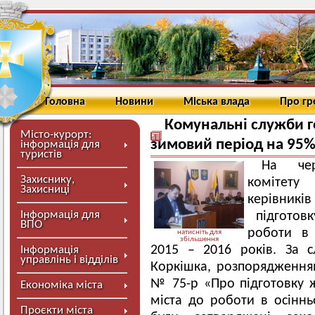
Головна
Новини
Міська влада
Про г
Комунальні служби го
Місто-курорт:
зимовий період на 95
інформація для
туристів
На чер
Захиснику,
комітет
Захисниці
керівни
Інформація для
підготовк
ВПО
роботи в 
натисніть для
збільшення
2015 – 2016 років. За 
Інформація
управлінь і відділів
Коркішка, розпорядженням
№ 75-р «Про підготовку 
Економіка міста
міста до роботи в осіннь
Проєкти міста