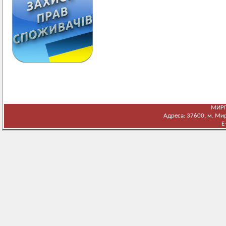
МИРГ
Адреса: 37600, м. Мирг
E