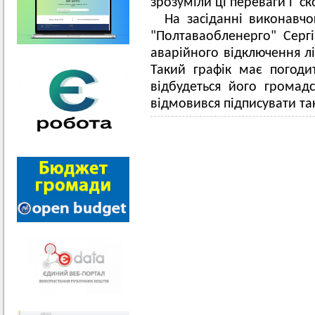
зрозуміли ці переваги і с
На засіданні виконавч
"Полтаваобленерго" Серг
аварійного відключення л
Такий графік має погоди
відбудеться його громад
відмовився підписувати та