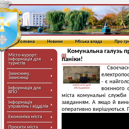
Головна
Новини
Міська влада
Про г
Комунальна галузь п
Місто-курорт:
паніки!
інформація для
туристів
Своєча
Захиснику,
електропос
Захисниці
- є найгол
натисніть для
Інформація для
воєнного с
збільшення
ВПО
міста комунальні служби 
завданням. А якщо й вини
Інформація
управлінь і відділів
оперативно вирішуються. П
Економіка міста
Проєкти міста