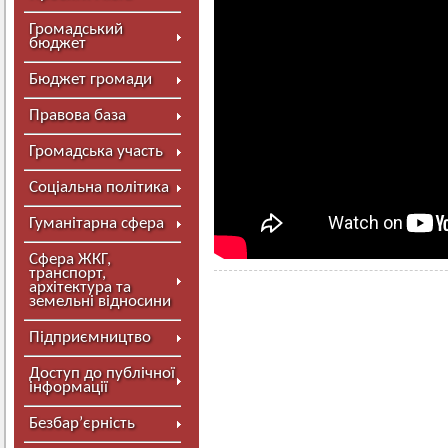
Громадський
бюджет
Бюджет громади
Правова база
Громадська участь
Соціальна політика
Гуманітарна сфера
Сфера ЖКГ,
транспорт,
архітектура та
земельні відносини
Підприємництво
Доступ до публічної
інформації
Безбар’єрність