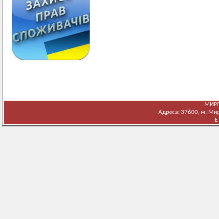
МИРГ
Адреса: 37600, м. Мирг
E