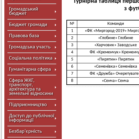
Турнірна таблиця першо
з фу
Громадський
бюджет
№
Команди
Бюджет громади
1
«ФК «Миргород-2019» Мирг
Правова база
2
«Глобине» Глобине
3
«Харчовик» Заводське
Громадська участь
4
ФК «Кременчук» Кременч
Соціальна політика
5
«Пирятин» Пирятин
6
«Семенівка» Семенівка
Гуманітарна сфера
7
ФК «Дружба» Очеретува
Сфера ЖКГ,
8
«Сенча» Сенча
транспорт,
архітектура та
земельні відносини
Підприємництво
Доступ до публічної
інформації
Безбар’єрність