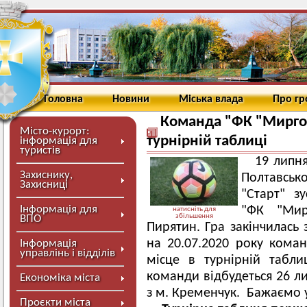
Головна
Новини
Міська влада
Про г
Команда "ФК "Миргор
Місто-курорт:
турнірній таблиці
інформація для
туристів
19 липня
Захиснику,
Полтавськ
Захисниці
"Старт" з
Інформація для
"ФК "Мир
натисніть для
збільшення
ВПО
Пирятин. Гра закінчилась 
на 20.07.2020 року кома
Інформація
управлінь і відділів
місце в турнірній табли
команди відбудеться 26 ли
Економіка міста
з м. Кременчук. Бажаємо 
Проєкти міста