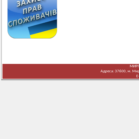
МИРГ
Адреса: 37600, м. Мирг
E