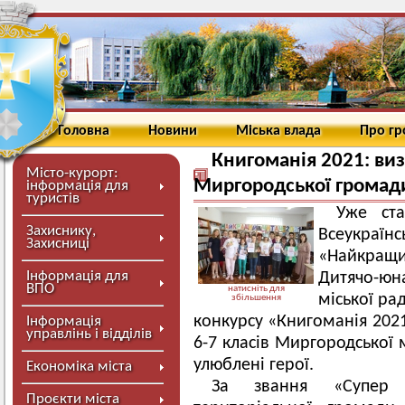
Головна
Новини
Міська влада
Про г
Книгоманія 2021: ви
Місто-курорт:
Миргородської громад
інформація для
туристів
Уже ст
Захиснику,
Всеукраїн
Захисниці
«Найкращи
Інформація для
Дитячо-юн
ВПО
натисніть для
міської ра
збільшення
конкурсу «Книгоманія 2021
Інформація
управлінь і відділів
6-7 класів Миргородської 
улюблені герої.
Економіка міста
За звання «Супер ч
Проєкти міста