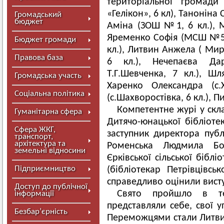
територіальної громади
«Гелікон», 6 кл), Таноніна 
Громадський
бюджет
Аміна (ЗОШ №1, 6 кл.), М
Яременко Софія (МСШ №5,
Бюджет громади
кл.), Литвин Анжела ( Мир
Правова база
6 кл.), Нечепаєва Дар
Т.Г.Шевченка, 7 кл.), 
Громадська участь
Харенко Олександра (с.
Соціальна політика
(с.Шахворостівка, 6 кл.), П
Компетентне журі у скла
Гуманітарна сфера
Дитячо-юнацької бібліотек
Сфера ЖКГ,
заступник директора публі
транспорт,
архітектура та
Роменська Людмила Бори
земельні відносини
Єрківської сільської біблі
Підприємництво
(бібліотекар Петрівцівськ
справедливо оцінили висту
Доступ до публічної
Свято пройшло в те
інформації
представляли себе, свої 
Безбар’єрність
Переможцями стали Литви