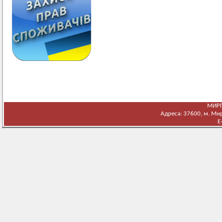
МИРГ
Адреса: 37600, м. Мирг
E